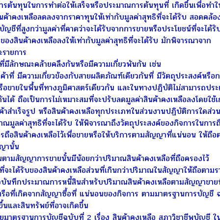
ทุนในการทำต่อให้เสร็จหรือประมาณการต้นทุนที่ เกิดขึ้นเพื่อทำให้สิ
าคงเหลือลดลงจากราคาทุนให้เท่ากับมูลค่าสุทธิที่จะได้รับ สอดคล้องก
ญชีที่สูงกว่ามูลค่าที่คาดว่าจะได้รับจากการขายหรือประโยชน์ที่จะได้ร
สินค้าคงเหลือลงให้เท่ากับมูลค่าสุทธิที่จะได้รับ มักพิจารณาจาก
ะรายการ
่มีลักษณะคล้ายคลึงกันหรือมีความเกี่ยวพันกัน เช่น
ี่ มีความเกี่ยวข้องกับสายผลิตภัณฑ์เดียวกันที่ มีวัตถุประสงค์หรือก
รือขายในพื้นที่ทางภูมิศาสตร์เดียวกัน และในทางปฏิบัติไม่สามารถป
กันได้ ถือเป็นการไม่เหมาะสมที่จะปรับลดมูลค่าสินค้าคงเหลือลงโดยใ
นค้าสำเร็จรูป หรือสินค้าคงเหลือทุกประเภทในส่วนงานปฏิบัติการใดส่วน
ค่าสุทธิที่จะได้รับ ให้พิจารณาถึงวัตถุประสงค์ของกิจการในการถือ
อสินค้าคงเหลือไว้เพื่อขายหรือให้บริการตามสัญญาที่แน่นอน ให้ถือต
ญานั้น
สัญญาการขายนั้นมีน้อยกว่าปริมาณสินค้าคงเหลือที่ถือครองไว้
ี่จะได้รับของสินค้าคงเหลือส่วนที่เกินกว่าปริมาณในสัญญาให้ถือตาม
นทึกประมาณการหนี้สินสำหรับปริมาณสินค้าคงเหลือตามสัญญาขายที่แ
ว้หรือที่เกิดจากสัญญาซื้อที่ แน่นอนของกิจการ ตามมาตรฐานการบัญชี ฉ
ขึ้นและสินทรัพย์ที่อาจเกิดขึ้น
ิบายมาตรฐานการบัญชีฉบับที่ 2 เรื่อง สินค้าคงเหลือ สภาวิชาชีพบัญชี