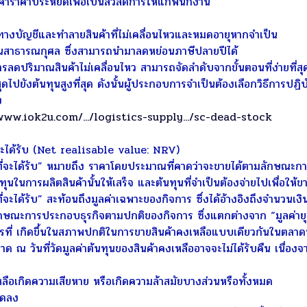
ราคาประหยัดเพื่อเป็นสวัสดิการให้แก่พนักงาน
งบัญชีและทำลายสินค้าที่ไม่เคลื่อนไหวและหมดอายุหากจำเป็น
าธารณกุศล ซึ่งสามารถนำมาลดหย่อนภาษีปลายปีได้
ริมาณสินค้าไม่เคลื่อนไหว สามารถจัดลำดับจากขั้นตอนที่ง่ายที่สุดไปย
่สุดไปยังต้นทุนสูงที่สุด ดังนั้นผู้ประกอบการจำเป็นต้องเลือกวิธีการปฏ
ง
www.iok2u.com/.../logistics-supply.../sc-dead-stock
ี่จะได้รับ (Net realisable value: NRV)
ี่จะได้รับ” หมายถึง ราคาโดยประมาณที่คาดว่าจะขายได้ตามลักษณะก
ในการผลิตสินค้านั้นให้เสร็จ และต้นทุนที่จำเป็นต้องจ่ายไปเพื่อให้ขาย
จะได้รับ” สะท้อนถึงมูลค่าเฉพาะของกิจการ ซึ่งได้อ้างอิงถึงจำนวนเงิน
กษณะการประกอบธุรกิจตามปกติของกิจการ ซึ่งแตกต่างจาก “มูลค่ายุติธ
รที่ เกิดขึ้นในสภาพปกติในการขายสินค้าคงเหลือแบบเดียวกันในตลาดหล
าด ณ วันที่วัดมูลค่าต้นทุนของสินค้าคงเหลืออาจจะไม่ได้รับคืน เนื่องจาก
อเกิดความเสียหาย หรือเกิดความล้าสมัยบางส่วนหรือทั้งหมด
ดลง