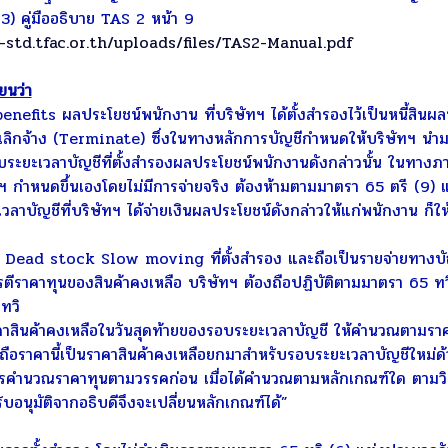
 คู่มืออธิบาย TAS 2 หน้า 9
-std.tfac.or.th/uploads/files/TAS2-Manual.pdf
ยนว่า
fits ผลประโยชน์พนักงาน ที่บริษัทฯ ได้ตั้งสำรองไว้เป็นหนี้สินผลปร
อเลิกจ้าง (Terminate) ซึ่งในทางหลักการบัญชีกำหนดให้บริษัทฯ น
บระยะเวลาบัญชีที่ตั้งสำรองผลประโยชน์พนักงานดังกล่าวนั้น ในทางภาษ
ัทฯ กำหนดขึ้นเองโดยไม่มีการจ่ายจริง ต้องห้ามตามมาตรา 65 ตรี (9
ัญชีที่บริษัทฯ ได้จ่ายเงินผลประโยชน์ดังกล่าวให้แก่พนักงาน ก็ใ
Dead stock Slow moving ที่ตั้งสำรอง และถือเป็นรายจ่ายทางบัญช
ราคาทุนของสินค้าคงเหลือ บริษัทฯ ต้องถือปฏิบัติตามมาตรา 65 ทวิ
 ทวิ
าคงเหลือในวันสุดท้ายของรอบระยะเวลาบัญชี ให้คํานวณตามราคา
้ถือราคานี้เป็นราคาสินค้าคงเหลือยกมาสําหรับรอบระยะเวลาบัญชีใหม่ด
าทุนตามวรรคก่อน เมื่อได้คํานวณตามหลักเกณฑ์ใด ตามวิชากา
รับอนุมัติจากอธิบดีจึงจะเปลี่ยนหลักเกณฑ์ได้”