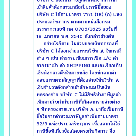
เข้าสินค้าดังกล่าวมาถือเป็นภาษีซื้อของ
บริษัท C ได้ตามมาตรา 77/1 (18) (ก) แห่ง
ประมวลรัษฎากร ตามตามหนังสือกรม
สรรพากรเลขที่ กค 0706/3625 ลงวันที่
18 เมษายน พ.ศ. 2546 ดังกล่าวข้างต้น
อย่างไรก็ตาม ในส่วนของเงินทดรองที่
บริษัท C ได้ออกจ่ายแทนบริษัท A ในกรณี
ต่าง ๆ เช่น ค่าธรรมเนียมการเปิด L/C ค่า
อากรขาเข้า ค่า SHIPPING และจะเรียกเก็บ
เงินดังกล่าวคืนในภายหลัง โดยหักจากค่า
ตอบแทนตามสัญญาที่ต้องจ่ายให้บริษัท A
เงินจำนวนดังกล่าวเข้าลักษณะเป็นเงิน
ทดรองจ่าย บริษัท C ไม่มีสิทธินำภาษีมูลค่า
เพิ่มตามใบกำกับภาษีที่เกิดจากรายจ่ายต่าง
ๆ ที่ทดรองจ่ายแทนบริษัท A มาถือเป็นภาษี
ซื้อในการคำนวณภาษีมูลค่าเพิ่มตามมาตรา
82/3 แห่งประมวลรัษฎากร เนื่องจากไม่ใช่
ภาษีซื้อที่เกี่ยวข้องโดยตรงกับกิจการ จึง