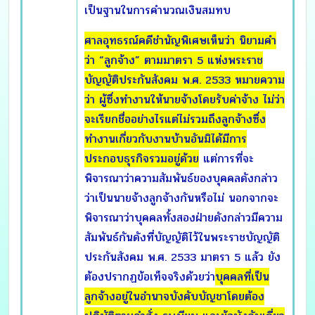
เป็นฐานในการคำนวณเงินสมทบ
ศาลอุทธรณ์คดีชำนัญพิเศษเห็นว่า นิยามคำ
ว่า “ลูกจ้าง” ตามมาตรา 5 แห่งพระราช
บัญญัติประกันสังคม พ.ศ. 2533 หมายความ
ว่า ผู้ซึ่งทำงานให้นายจ้างโดยรับค่าจ้าง ไม่ว่า
จะเรียกชื่ออย่างไรแต่ไม่รวมถึงลูกจ้างซึ่ง
ทำงานเกี่ยวกับงานบ้านอันมิได้มีการ
ประกอบธุรกิจรวมอยู่ด้วย
แต่การที่จะ
พิจารณาว่าความสัมพันธ์ของบุคคลดังกล่าว
ว่าเป็นนายจ้างลูกจ้างกันหรือไม่ นอกจากจะ
พิจารณาว่าบุคคลทั้งสองฝ่ายดังกล่าวมีความ
สัมพันธ์กันดังที่บัญญัติไว้ในพระราชบัญญัติ
ประกันสังคม พ.ศ. 2533 มาตรา 5 แล้ว ยัง
ต้องปรากฏข้อเท็จจริงด้วยว่า
บุคคลที่เป็น
ลูกจ้างอยู่ในอำนาจบังคับบัญชาโดยต้อง