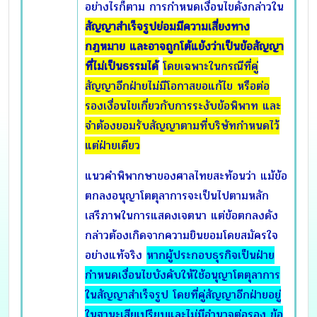
อย่างไรก็ตาม การกำหนดเงื่อนไขดังกล่าวใน
สัญญาสำเร็จรูปย่อมมีความเสี่ยงทาง
กฎหมาย และอาจถูกโต้แย้งว่าเป็นข้อสัญญา
ที่ไม่เป็นธรรมได้
โดยเฉพาะในกรณีที่คู่
สัญญาอีกฝ่ายไม่มีโอกาสขอแก้ไข หรือต่อ
รองเงื่อนไขเกี่ยวกับการระงับข้อพิพาท และ
จำต้องยอมรับสัญญาตามที่บริษัทกำหนดไว้
แต่ฝ่ายเดียว
แนวคำพิพากษาของศาลไทยสะท้อนว่า แม้ข้อ
ตกลงอนุญาโตตุลาการจะเป็นไปตามหลัก
เสรีภาพในการแสดงเจตนา แต่ข้อตกลงดัง
กล่าวต้องเกิดจากความยินยอมโดยสมัครใจ
อย่างแท้จริง
หากผู้ประกอบธุรกิจเป็นฝ่าย
กำหนดเงื่อนไขบังคับให้ใช้อนุญาโตตุลาการ
ในสัญญาสำเร็จรูป โดยที่คู่สัญญาอีกฝ่ายอยู่
ในฐานะเสียเปรียบและไม่มีอำนาจต่อรอง ข้อ