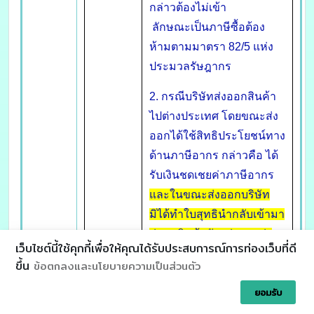
กล่าวต้องไม่เข้า
ลักษณะเป็นภาษีซื้อต้อง
ห้ามตามมาตรา 82/5 แห่ง
ประมวลรัษฎากร
2. กรณีบริษัทส่งออกสินค้า
ไปต่างประเทศ โดยขณะส่ง
ออกได้ใช้สิทธิประโยชน์ทาง
ด้านภาษีอากร กล่าวคือ ได้
รับเงินชดเชยค่าภาษีอากร
และในขณะส่งออกบริษัท
มิได้ทำใบสุทธินำกลับเข้ามา
ต่อมาสินค้าดังกล่าวถูกส่ง
เว็บไซต์นี้ใช้คุกกี้เพื่อให้คุณได้รับประสบการณ์การท่องเว็บที่ดี
กลับเข้ามาในราชอาณาจักร
ขึ้น
ข้อตกลงและนโยบายความเป็นส่วนตัว
ซึ่งบริษัทต้องยื่นคำร้อง
ยอมรับ
แนว
ขอรับการผ่อนผันใบสุทธิ
วินิจฉัย
สำหรับนำสินค้ากลับเข้ามา