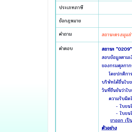
ประเภทภาษี
ข้อกฎหมาย
คำถาม
สถานะตรง
มุม
ล่
คำตอบ
สถานะ "0209"
สอบข้อมูลตามเง
ของกรมศุลกากรส
โดยปกติการส่งออ
บริษัทได้ยื่นใบ
วันที่ยืนยันว่า
ความรับผิดในก
-
ใบขนใบ
-
ใบขนใบ
ขาออก เป็น
ตัวอย่าง