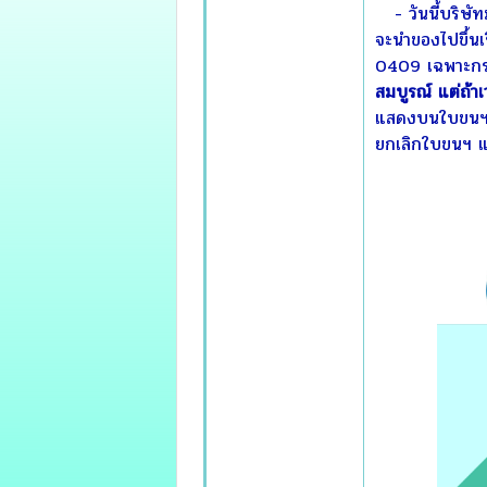
-
วันนี้บริษ
จะนำของไปขึ้นเ
0409 เฉพาะกรณ
สมบูรณ์
แต่ถ้า
แสดงบนใบขนฯ แล
ยกเลิกใบขนฯ แบบ