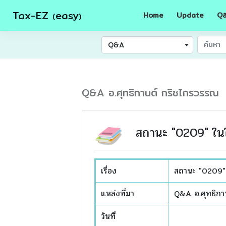
Tax-EZ
easy
Home
Update
Q
(
)
Q&A
Q&A อ.ศุทธิกานต์ กริชไกรวรรณ
สถานะ "0209" ในใ
เรื่อง
สถานะ "0209" 
แหล่งที่มา
Q&A อ.ศุทธิกา
วันที่