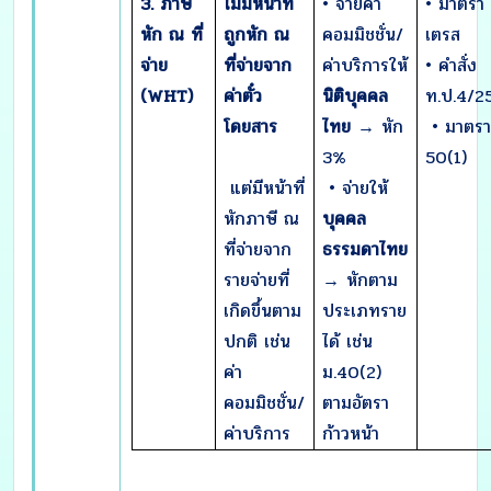
3. ภาษี
ไม่มีหน้าที่
• จ่ายค่า
• มาตรา
หัก ณ ที่
ถูกหัก ณ
คอมมิชชั่น/
เตรส
จ่าย
ที่จ่ายจาก
ค่าบริการให้
• คำสั่ง
(WHT)
ค่าตั๋ว
นิติบุคคล
ท.ป.4/2
โดยสาร
ไทย
→ หัก
• มาตร
3%
50(1)
แต่มีหน้าที่
• จ่ายให้
หักภาษี ณ
บุคคล
ที่จ่ายจาก
ธรรมดาไทย
รายจ่ายที่
→ หักตาม
เกิดขึ้นตาม
ประเภทราย
ปกติ เช่น
ได้ เช่น
ค่า
ม.40(2)
คอมมิชชั่น/
ตามอัตรา
ค่าบริการ
ก้าวหน้า