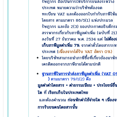
รัษฎากร ถือเป็นการให้บริการขนส่งระหว่าง
ประเทศ หมายความว่าบริษัทต้องจด
ทะเบียน VAT และต้องออกใบกำกับภาษีให้แก่
โดยสาร ตามมาตรา 86/5(1) แห่งประมวล
รัษฎากร และข้อ 2(3) ของประกาศอธิบดีกร
สรรพากรเกี่ยวกับภาษีมูลค่าเพิ่ม (ฉบับที่ 21
ลงวันที่ 27 ธันวาคม พ.ศ. 2534 แต่
ไม่ต้อง
เก็บภาษีมูลค่าเพิ่ม
7%
จากค่าตั๋วโดยสารระห
ประเทศ (
เนื่องจากได้รับ VAT อัตรา 0%)
โดยบริษัทสามารถนำภาษีซื้อที่เกี่ยวข้องมาหั
เครดิตออกจากภาษีขายได้ตามปกติ
ฐานภาษีในการนำส่งภาษีมูลค่าเพิ่ม (
VAT 0
)
ตามมาตรา 79/1(2)
คือ
มูลค่าค่าโดยสาร + ค่าธรรมเนียม + ประโยชน์อื่
ใด
ที่
เรียกเก็บในประเทศไทย
และต้องคำนวณ
ก่อนหักค่าใช้จ่ายใด ๆ เนื่อง
การรับขนคนโดยสารนั้น