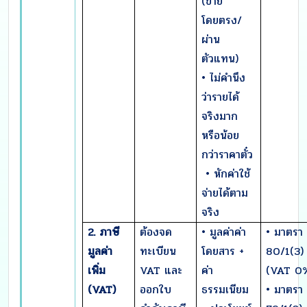
(ขาย
โดยตรง/
ผ่าน
ตัวแทน)
• ไม่คำนึง
ว่ารายได้
จริงมาก
หรือน้อย
กว่าราคาตั๋ว
• หักค่าใช้
จ่ายได้ตาม
จริง
2. ภาษี
ต้องจด
• มูลค่าค่า
• มาตรา
มูลค่า
ทะเบียน
โดยสาร +
80/1(3)
เพิ่ม
VAT และ
ค่า
(VAT 0
(VAT)
ออกใบ
ธรรมเนียม
• มาตรา