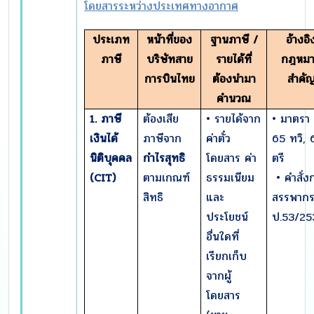
โดยสารระหว่างประเทศทางอากาศ
ประเภท
หน้าที่ของ
ฐานภาษี /
อ้างอิ
ภาษี
บริษัทสาย
รายได้ที่
กฎหม
การบินไทย
ต้องนำมา
สำคั
คำนวณ
1. ภาษี
ต้องเสีย
• รายได้จาก
• มาตรา 
เงินได้
ภาษีจาก
ค่าตั๋ว
65 ทวิ, 
นิติบุคคล
กำไรสุทธิ
โดยสาร ค่า
ตรี
(CIT)
ตามเกณฑ์
ธรรมเนียม
• คำสั่ง
สิทธิ
และ
สรรพากรท
ประโยชน์
ป.53/25
อื่นใดที่
เรียกเก็บ
จากผู้
โดยสาร