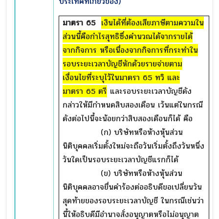
ประเทศที่เกี่ยวข้อง)
มาตรา
65
เงินได้ที่ต้องเสียภาษีตามความใน
ส่วนนี้คือกำไรสุทธิซึ่งคำนวณได้จากรายได้
จากกิจการ หรือเนื่องจากกิจการที่กระทำใน
รอบระยะเวลาบัญชีหักด้วยรายจ่ายตาม
เงื่อนไขที่ระบุไว้ในมาตรา 65 ทวิ และ
มาตรา 65 ตรี
และรอบระยะเวลาบัญชีดัง
กล่าวให้มีกำหนดสิบสองเดือน เว้นแต่ในกรณี
ดังต่อไปนี้จะน้อยกว่าสิบสองเดือนก็ได้ คือ
(ก) บริษัทหรือห้างหุ้นส่วน
นิติบุคคลเริ่มตั้งใหม่จะถือวันเริ่มตั้งถึงวันหนึ่ง
วันใดเป็นรอบระยะเวลาบัญชีแรกก็ได้
(ข) บริษัทหรือห้างหุ้นส่วน
นิติบุคคลอาจยื่นคำร้องต่ออธิบดีขอเปลี่ยนวัน
สุดท้ายของรอบระยะเวลาบัญชี ในกรณีเช่นว่า
นี้ให้อธิบดีมีอำนาจสั่งอนุญาตหรือไม่อนุญาต