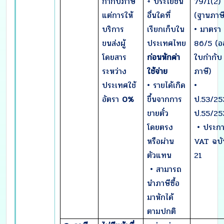
กำกับภาษี
+ ประโยชน์
79/1(2)
แต่การให้
อื่นใดที่
(ฐานภาษี
บริการ
เรียกเก็บใน
• มาตรา
ขนส่งผู้
ประเทศไทย
86/5 (อ
โดยสาร
ก่อนหักค่า
ใบกำกับ
ระหว่าง
ใช้จ่าย
ภาษี)
ประเทศใช้
• รายได้เกิด
•
อัตรา
0%
ขึ้นจากการ
ป.53/25
ขายตั๋ว
ป.55/25
โดยตรง
• ประก
หรือผ่าน
VAT ฉบับ
ตัวแทน
21
• สามารถ
นำภาษีซื้อ
มาหักได้
ตามปกติ