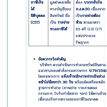
ภาษีเงิน
มูลค่าคงเหลือ
ต้อง
บวกกลับใน
ได้
ทางบัญชีของ
ภ.ง.ด.
50
เนื่องจาก
นิติบุคคล
สินทรัพย์ ถือ
เป็น
รายจ่ายต้อง
(
CIT)
เป็น
รายจ่าย
ห้าม
ตามมาตรา
ทางภาษีได้
65 ตรี (13) (17)
แห่งประมวล
รัษฎากร
ข้อควรระวังสำคัญ
บริษัทฯ ควรดำเนินการทำลายทรัพย์สินตาม
แนวทางของคำสั่งกรมสรรพากร
ป.
79/2541
โดยเฉพาะการ
แจ้งเจ้าพนักงานประเมินล่วง
หน้าไม่น้อยกว่า
30 วัน
พร้อมจัดเตรียมหลัก
ฐานการทำลาย (ภาพถ่าย รายงานคณะ
กรรมการ ใบรับกำจัดซาก ฯลฯ) ให้ครบถ้วน
เพื่อรองรับการตรวจสอบภาษีในอนาคต