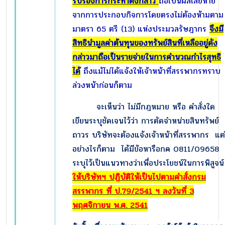
รับรองการกระทำดังกล่าว
ถือเป็นผลเสียหาย
จากการประกอบกิจการโดยตรงไม่ต้องห้ามตาม
มาตรา
65 ตรี (13) แห่งประมวลรัษฎากร
จึงมี
สิทธินำมูลค่าต้นทุนของทรัพย์สินที่เหลืออยู่ดัง
กล่าวมาถือเป็นรายจ่ายในการคำนวณกำไรสุทธิ
ได้
ถึงแม้ไม่ได้แจ้งให้เจ้าหน้าที่สรรพากรทราบ
ล่วงหน้าก่อนก็ตาม
จะเห็นว่า ไม่มีกฎหมาย หรือ คำสั่งใด
เขียนระบุชัดเจนไว้ว่า การตัดจำหน่ายสินทรัพย์
ถาวร บริษัทจะต้องแจ้งเจ้าหน้าที่สรรพากร แต่
อย่างไรก็ตาม ได้มีข้อหารือกค 0811/09658
ระบุไว้เป็นแนวทางว่าเพื่อประโยชน์ในการพิสูจน์
ให้บริษัทฯ ปฏิบัติให้เป็นไปตามคำสั่งกรม
สรรพากร ที่ ป.
79/2541 ฯ ลงวันที่ 3
พฤศจิกายน พ.ศ. 2541