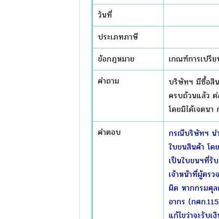
วันที่
ประเภทภาษี
ข้อกฎหมาย
เกณฑ์การเปรีย
คำถาม
บริษัทฯ มีซื้อส
ครบถ้วนแล้ว ต่
โดยมิได้เจตนา ก
คำตอบ
กรณีบริษัทฯ นำ
ใบขนสินค้า โดย
เป็นใบขนฯที่รั
เจ้าหน้าที่ผู้ต
ผิด หากกรมศุล
อากร (กศก.115)
แก้ไขว่าจะรับเงิ