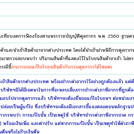
บเทียบงดการฟ้องร้องตามพระราชบัญญัติศุลกากร พ.ศ. 2560 ฐานค
ินค้าและนำเข้าสินค้ามาจากต่างประเทศ โดยได้นำเข้าผ่านพิธีการศุลกา
อมาตรวจสอบพบว่า ปริมาณสินค้าที่แสดงไว้ในใบขนสินค้าขาเข้า ไม่ตรงก
รณีนี้
สามารถขอแก้ไขใบขนสินค้ากับกรมศุลกากรได้ไหมคะ
เข้าสินค้าจากต่างประเทศ พร้อมชำระค่าอากรไว้อย่างถูกต้องแล้ว แต่ต
บริษัทฯมิได้มีเจตนาในการที่จะหลบเลี่ยงการชำระค่าภาษีอากรที่ถูกต้อ
บมอบไปจากศุลกากรแล้ว บริษัทฯจะต้องยื่นขอแก้ไขใบขนฯ ต่อหน่วยงาน
รวจปล่อยเป็นผู้แก้ไข ซึ่งบริษัทฯจะต้องมีเอกสารชี้แจงตลอดจนหลักฐาน
กากรพบว่า การแก้ไขนั้น เป็นเหตุให้ บริษัทฯชำระค่าภาษีอากรขาด
 พร้อมเงินเพิ่ม และค่าปรับ แต่หากการแก้ไขนั้น เป็นเหตุทำให้ค่าภาษ
นคืนหรือไม่รับเงินคืน