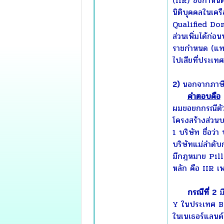
(IIR) ซึ่งกำหนด
นิติบุคคลในเครื
Qualified Dom
ส่วนเพิ่มได้ก่อ
ราชกำหนด (แทนท
ไปเสียที่ประเท
2)
นอกจากภาษีส่ว
คำตอบคือ
ต
ผมขอยกกรณีตัวอ
โครงสร้างส่วนบ
1 บริษัท ชื่อว่
บริษัทแม่ลำดับ
มีกฎหมาย Pilla
หลัก คือ IIR เ
กรณีที่ 2
มี
Y ในประเทศ B แ
ในเนเธอร์แลนด์