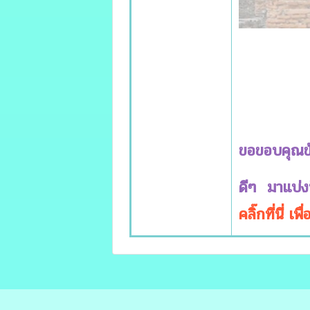
ขอขอบคุณข
ดีๆ
มาเเบ่
คลิ๊กที่นี่ เ