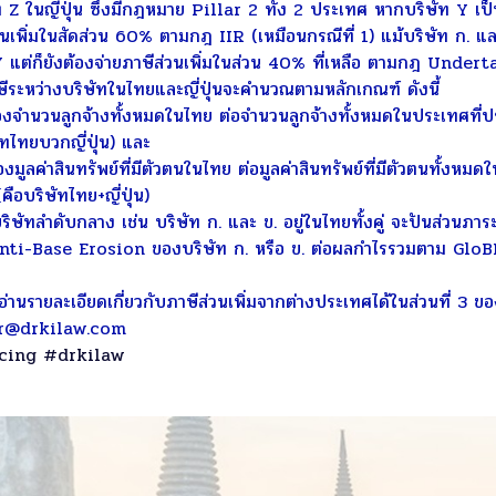
Z ในญี่ปุ่น ซึ่งมีกฎหมาย Pillar 2 ทั้ง 2 ประเทศ หากบริษัท Y เป็นบ
วนเพิ่มในสัดส่วน 60% ตามกฎ IIR (เหมือนกรณีที่ 1) แม้บริษัท ก. และ
Y แต่ก็ยังต้องจ่ายภาษีส่วนเพิ่มในส่วน 40% ที่เหลือ ตามกฎ Und
ีระหว่างบริษัทในไทยและญี่ปุ่นจะคำนวณตามหลักเกณฑ์ ดังนี้
วนลูกจ้างทั้งหมดในไทย ต่อจำนวนลูกจ้างทั้งหมดในประเทศที่ปร
ัทไทยบวกญี่ปุ่น) และ
่าสินทรัพย์ที่มีตัวตนในไทย ต่อมูลค่าสินทรัพย์ที่มีตัวตนทั้งหม
ือบริษัทไทย+ญี่ปุ่น)
ทลำดับกลาง เช่น บริษัท ก. และ ข. อยู่ในไทยทั้งคู่ จะปันส่วนภาร
ti-Base Erosion ของบริษัท ก. หรือ ข. ต่อผลกำไรรวมตาม GloBE
อ่านรายละเอียดเกี่ยวกับภาษีส่วนเพิ่มจากต่างประเทศได้ในส่วนที่ 3
r@drkilaw.com
cing
#drkilaw