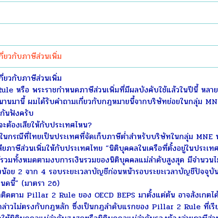
ี่ยวกับภาษีส่วนเพิ่ม
ี่ยวกับภาษีส่วนเพิ่ม
หรือ พระราชกำหนดภาษีส่วนเพิ่มที่มีผลบังคับใช้แล้วในปีนี้ หลา
ไม่นานมานี้ ผมได้รับคำถามเกี่ยวกับกฎหมายนี้จากบริษัทย่อยในกลุ่ม M
่กันฟังครับ
มจะต้องเสียให้กับประเทศไหน?
นกรณีที่ไทยเป็นประเทศที่จัดเก็บภาษีต่ำสำหรับบริษัทในกลุ่ม MNE 
ียภาษีส่วนเพิ่มให้กับประเทศไทย “นิติบุคคลในเครือที่ตั้งอยู่ในประเ
ได้รวมทั้งหมดตามงบการเงินรวมของนิติบุคคลแม่ลำดับสูงสุด มีจำนวนไ
งน้อย 2 จาก 4 รอบระยะเวลาบัญชีก่อนหน้ารอบระยะเวลาบัญชีปัจจุบัน ให
ดนี้” (มาตรา 26)
ติดตาม Pillar 2 Rule ของ OECD BEPS มาตั้งแต่ต้น อาจสังเกตได้ว่า
ล่าวไม่ตรงกับกฎหลัก ซึ่งเป็นกฎลำดับแรกของ Pillar 2 Rule ที่เ