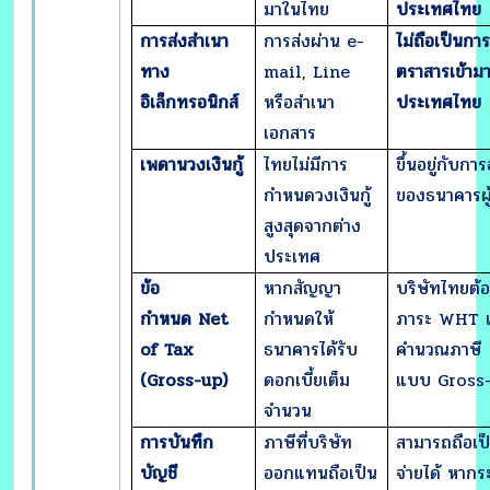
มาในไทย
ประเทศไทย
การส่งสำเนา
การส่งผ่าน e-
ไม่ถือเป็นกา
ทาง
mail, Line
ตราสารเข้าม
อิเล็กทรอนิกส์
หรือสำเนา
ประเทศไทย
เอกสาร
เพดานวงเงินกู้
ไทยไม่มีการ
ขึ้นอยู่กับการ
กำหนดวงเงินกู้
ของธนาคารผู้ใ
สูงสุดจากต่าง
ประเทศ
ข้อ
หากสัญญา
บริษัทไทยต้อ
กำหนด
Net
กำหนดให้
ภาระ WHT 
of Tax
ธนาคารได้รับ
คำนวณภาษี
(Gross-up)
ดอกเบี้ยเต็ม
แบบ Gross
จำนวน
การบันทึก
ภาษีที่บริษัท
สามารถถือเป
บัญชี
ออกแทนถือเป็น
จ่ายได้ หากระ