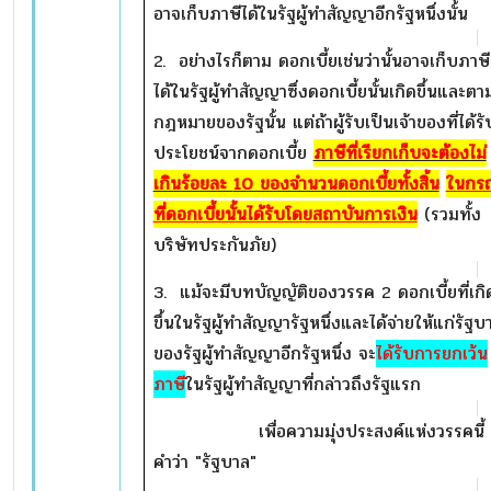
อาจเก็บภาษีได้ในรัฐผู้ทำสัญญาอีกรัฐหนึ่งนั้น
2. อย่างไรก็ตาม ดอกเบี้ยเช่นว่านั้นอาจเก็บภาษี
ได้ในรัฐผู้ทำสัญญาซึ่งดอกเบี้ยนั้นเกิดขึ้นและตา
กฎหมายของรัฐนั้น แต่ถ้าผู้รับเป็นเจ้าของที่ได้รั
ประโยชน์จากดอกเบี้ย
ภาษีที่เรียกเก็บจะต้องไม่
เกินร้อยละ
10 ของจำนวนดอกเบี้ยทั้งสิ้น
ในกรณ
ที่ดอกเบี้ยนั้นได้รับโดยสถาบันการเงิน
(รวมทั้ง
บริษัทประกันภัย)
3. แม้จะมีบทบัญญัติของวรรค 2 ดอกเบี้ยที่เกิ
ขึ้นในรัฐผู้ทำสัญญารัฐหนึ่งและได้จ่ายให้แก่รัฐบ
ของรัฐผู้ทำสัญญาอีกรัฐหนึ่ง จะ
ได้รับการยกเว้น
ภาษี
ในรัฐผู้ทำสัญญาที่กล่าวถึงรัฐแรก
เพื่อความมุ่งประสงค์แห่งวรรคนี้
คำว่า "รัฐบาล"