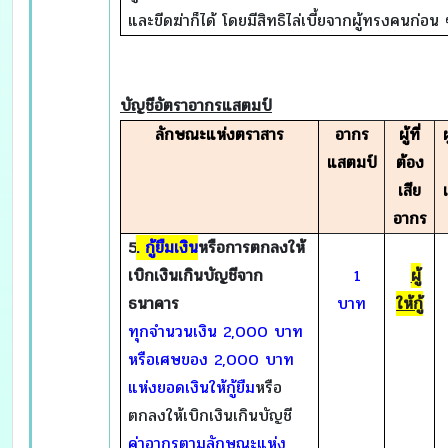
และขีดฆ่าก็ได้ โดยมีสิทธิไล่เบี้ยจากผู้ทรงคนก่อน 
บัญชีอัตราอากรแสตมป์
ลักษณะแห่งตราสาร
อากร
ผู้ที่
ผ
แสตมป์
ต้อง
เสีย
อากร
5
. กู้ยืมเงิน
หรือการตกลงให้
เบิกเงินเกินบัญชีจาก
1
ผู้
ธนาคาร
บาท
ให้กู้
ทุกจำนวนเงิน
2,000 บาท
หรือเศษของ 2,000 บาท
แห่งยอดเงินให้กู้ยืม
หรือ
ตกลงให้เบิกเงินเกินบัญชี
ค่าอากรตามลักษณะแห่ง