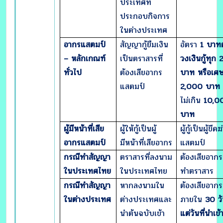
ประเทศที่
ประกอบกิจการ
ในต่างประเทศ
อากรแสตมป์
สัญญากู้ยืมเงิน
อัตรา
1 บาทต
– หลักเกณฑ์
เป็นตราสารที่
วงเงินกู้ทุก
ทั่วไป
ต้องเสียอากร
บาท หรือเศ
แสตมป์
2,000 บาท
ไม่เกิน
10,0
บาท
ผู้มีหน้าที่เสีย
ผู้ให้กู้เป็นผู้
ผู้กู้เป็นผู้ขีดฆ
อากรแสตมป์
มีหน้าที่เสียอากร
แสตมป์
กรณีทำสัญญา
ตราสารที่ลงนาม
ต้องเสียอาก
ในประเทศไทย
ในประเทศไทย
ทำตราสาร
กรณีทำสัญญา
หากลงนามใน
ต้องเสียอากร
ในต่างประเทศ
ต่างประเทศและ
ภายใน
30 ว
นำต้นฉบับเข้า
แต่วันที่นำเข้