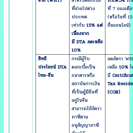
จ่าย (
WHT)
สำหรับดอกเบี้ย
ภ.ง.ด.
54
ภาย
ที่จ่ายไปต่าง
ที่ 7 ของเดื
ประเทศ
(หรือวันที่ 1
เท่ากับ
15% แต่
ยื่นออนไลน์)
เนื่องจาก
มี DTA ลดเหลือ
10%
สิทธิ
กรณีผู้รับ
ลดอัตรา W
ประโยชน์
DTA
ดอกเบี้ยเป็น
เหลือ
10%
โ
ไทย-จีน
ธนาคารหรือ
มี
Certifica
สถาบันการเงิน
Tax Resid
ที่เป็นผู้มีถิ่นที่
(COR)
อยู่ในจีน
สามารถใช้อัตรา
ภาษีตาม
อนุสัญญาภาษี