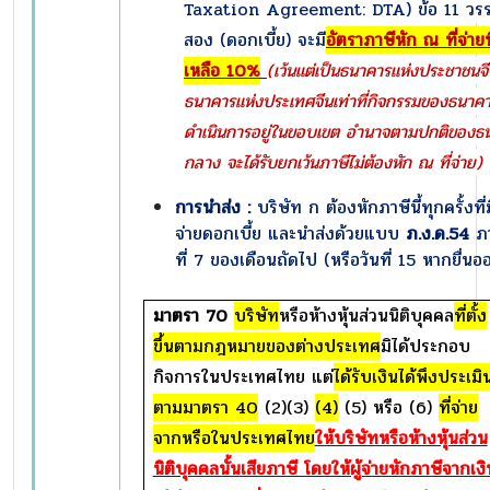
Taxation Agreement: DTA) ข้อ 11 วร
สอง (ดอกเบี้ย) จะมี
อัตราภาษีหัก ณ ที่จ่า
เหลือ
10%
(เว้นแต่เป็นธนาคารแห่งประชาชนจ
ธนาคารแห่งประเทศจีนเท่าที่กิจกรรมของธนาคารน
ดำเนินการอยู่ในขอบเขต อำนาจตามปกติของธ
กลาง จะได้รับยกเว้นภาษีไม่ต้องหัก ณ ที่จ่าย)
การนำส่ง :
บริษัท ก ต้องหักภาษีนี้ทุกครั้งที่
จ่ายดอกเบี้ย และนำส่งด้วยแบบ
ภ.ง.ด.
54
ภา
ที่ 7 ของเดือนถัดไป (หรือวันที่ 15 หากยื่นอ
มาตรา
70
บริษัท
หรือห้างหุ้นส่วนนิติบุคคล
ที่ตั้ง
ขึ้นตามกฎหมายของต่างประเทศ
มิได้ประกอบ
กิจการในประเทศไทย แต่
ได้รับเงินได้พึงประเมิ
ตามมาตรา 40
(2)(3)
(4)
(5) หรือ (6)
ที่จ่าย
จากหรือในประเทศไทย
ให้บริษัทหรือห้างหุ้นส่วน
นิติบุคคลนั้นเสียภาษี โดยให้ผู้จ่ายหักภาษีจากเงิ