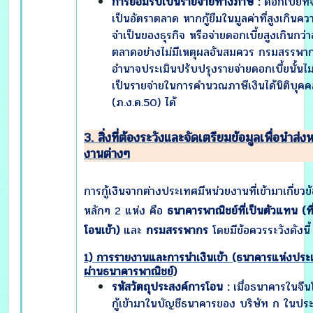
การยอมรับเป็นรายจ่ายทางภาษี :
ดอกเบี้ยที่
เป็นอัตราตลาด หากกู้ยืมในมูลค่าที่สูงเกินคว
จำเป็นของธุรกิจ หรือจ่ายดอกเบี้ยสูงเกินกว่า
ตลาดอย่างไม่มีเหตุผลอันสมควร กรมสรรพาก
อำนาจประเมินปรับปรุงรายจ่ายดอกเบี้ยนั้นไม่
เป็นรายจ่ายในการคำนวณภาษีเงินได้นิติบุคค
(ภ.ง.ด.50) ได้
3. สิ่งที่ต้องระวังและจัดเตรียมข้อมูลเพื่อนำส่ง
งานต่างๆ
การกู้เงินจากต่างประเทศมีหน่วยงานที่เข้ามาเกี่ยวข
หลักๆ 2 แห่ง คือ
ธนาคารพาณิชย์ที่เป็นตัวแทน (ที่
โอนเข้า)
และ
กรมสรรพากร
โดยมีข้อควรระวังดังนี้ 
1) การรายงานและการนำเงินเข้า (ธนาคารแห่งปร
ผ่านธนาคารพาณิชย์)
รหัสวัตถุประสงค์การโอน :
เมื่อธนาคารในจีน
กู้เข้ามาในบัญชีธนาคารของ บริษัท ก ในป