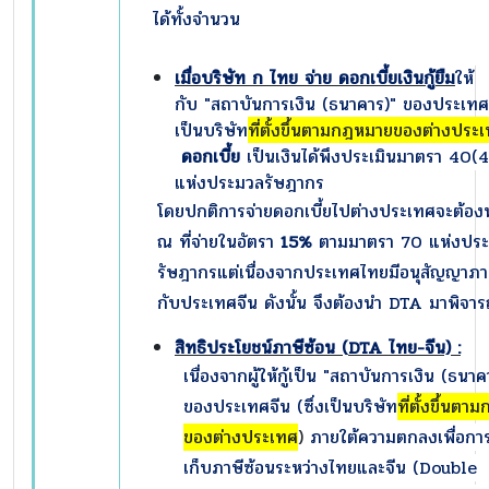
ได้ทั้งจำนวน
เมื่อบริษัท ก ไทย จ่าย ดอกเบี้ยเงินกู้ยืม
ให้
กับ
"สถาบันการเงิน (ธนาคาร)" ของประเท
เป็นบริษัท
ที่ตั้งขึ้นตามกฎหมายของต่างประ
ดอกเบี้ย
เป็นเงินได้พึงประเมินมาตรา 40(4
แห่งประมวลรัษฎากร
โดยปกติการจ่ายดอกเบี้ยไปต่างประเทศจะต้องห
ณ ที่จ่ายในอัตรา
15%
ตามมาตรา 70 แห่งปร
รัษฎากรแต่เนื่องจากประเทศไทยมีอนุสัญญาภา
กับประเทศจีน ดังนั้น จึงต้องนำ DTA มาพิจาร
สิทธิประโยชน์ภาษีซ้อน (
DTA ไทย-จีน) :
เนื่องจากผู้ให้กู้เป็น "สถาบันการเงิน (ธนาค
ของประเทศจีน
(ซึ่งเป็นบริษัท
ที่ตั้งขึ้นต
ของต่างประเทศ
)
ภายใต้ความตกลงเพื่อการ
เก็บภาษีซ้อนระหว่างไทยและจีน (Double