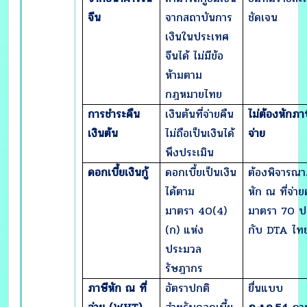
จีน
จากสถาบันการ
ชัดเจน
เงินในประเทศ
จีนได้ ไม่มีข้อ
ห้ามตาม
กฎหมายไทย
การชำระคืน
เงินต้นที่จ่ายคืน
ไม่ต้องหักภาษ
เงินต้น
ไม่ถือเป็นเงินได้
จ่าย
พึงประเมิน
ดอกเบี้ยเงินกู้
ดอกเบี้ยเป็นเงิน
ต้องพิจารณา
ได้ตาม
หัก ณ ที่จ่า
มาตรา 40(4)
มาตรา 70 
(ก) แห่ง
กับ DTA ไทย
ประมวล
รัษฎากร
ภาษีหัก ณ ที่
อัตราปกติ
ยื่นแบบ