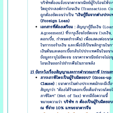
บริษัทต้องแจ้งธนาคารพาณิชย์ผู้รับโอนให้ระบ
วัตถุประสงค์การโอนเงิน (Transaction Co
ถูกต้องชัดเจนว่าเป็น
"เงินกู้ยืมจากต่างประเ
(Foreign Loan)
เอกสารที่ต้องเตรียม :
สัญญากู้ยืมเงิน (Loa
Agreement) ที่ระบุเงื่อนไขชัดเจน (วงเงิน,
ดอกเบี้ย, กำหนดชำระคืน) เพื่อแสดงต่อธนา
ในการขอรับเงิน และเพื่อใช้เป็นหลักฐานในก
เงินต้นและดอกเบี้ยกลับไปประเทศจีนในอน
ข้อมูลระบุไม่ชัดเจน ธนาคารพาณิชย์อาจไม่อนุม
โอนเงินออกไปชำระคืนในภายหลัง
2) ข้อระวังเรื่องสัญญาและการคำนวณภาษี (กรมส
ภาระภาษีใครเป็นผู้รับผิดชอบ
? (Gross-up
Clause) :
ธนาคารในต่างประเทศมักจะมีเงื่
สัญญาว่า "ต้องได้รับดอกเบี้ยเต็มจำนวนโดยไ
ภาษีใดๆ" (Net of Tax) หากมีข้อความนี้
หมายความว่า
บริษัท ก ต้องเป็นผู้รับผิดชอ
ณ ที่จ่าย
10% แทนธนาคารจีน