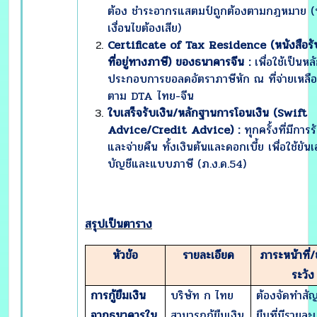
ต้อง ชำระอากรแสตมป์ถูกต้องตามกฎหมาย (ห
เงื่อนไขต้องเสีย)
Certificate of Tax Residence (หนังสือรั
ที่อยู่ทางภาษี) ของธนาคารจีน :
เพื่อใช้เป็นห
ประกอบการขอลดอัตราภาษีหัก ณ ที่จ่ายเหลื
ตาม DTA ไทย-จีน
ใบเสร็จรับเงิน/หลักฐานการโอนเงิน (
Swift
Advice/Credit Advice) :
ทุกครั้งที่มีการร
และจ่ายคืน ทั้งเงินต้นและดอกเบี้ย เพื่อใช้ยัน
บัญชีและแบบภาษี (ภ.ง.ด.54)
สรุปเป็นตาราง
หัวข้อ
รายละเอียด
ภาระหน้าที่/
ระวัง
การกู้ยืมเงิน
บริษัท ก ไทย
ต้องจัดทำสัญ
จากธนาคารใน
สามารถกู้ยืมเงิน
ยืมที่มีรายละ