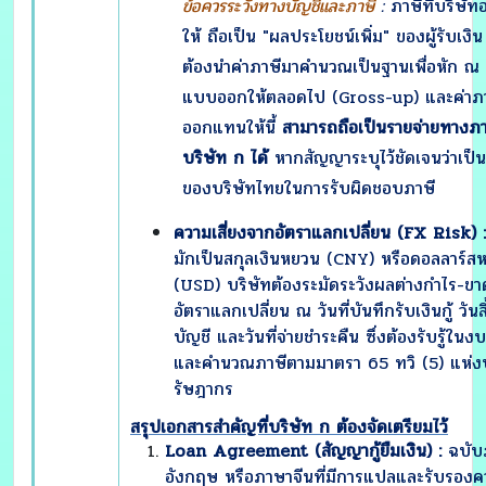
ข้อควรระวังทางบัญชีและภาษี
:
ภาษีที่บริษั
ให้ ถือเป็น "ผลประโยชน์เพิ่ม" ของผู้รับเงิน 
ต้องนำค่าภาษีมาคำนวณเป็นฐานเพื่อหัก ณ ท
แบบออกให้ตลอดไป (Gross-up) และค่าภาษ
ออกแทนให้นี้
สามารถถือเป็นรายจ่ายทางภ
บริษัท ก ได้
หากสัญญาระบุไว้ชัดเจนว่าเป็นห
ของบริษัทไทยในการรับผิดชอบภาษี
ความเสี่ยงจากอัตราแลกเปลี่ยน (
FX Risk) :
มักเป็นสกุลเงินหยวน (CNY) หรือดอลลาร์สห
(USD) บริษัทต้องระมัดระวังผลต่างกำไร-ข
อัตราแลกเปลี่ยน ณ วันที่บันทึกรับเงินกู้ วัน
บัญชี และวันที่จ่ายชำระคืน ซึ่งต้องรับรู้ในง
และคำนวณภาษีตามมาตรา 65 ทวิ (5) แห่
รัษฎากร
สรุปเอกสารสำคัญที่บริษัท ก ต้องจัดเตรียมไว้
Loan Agreement (สัญญากู้ยืมเงิน) :
ฉบับ
อังกฤษ หรือภาษาจีนที่มีการแปลและรับรองค