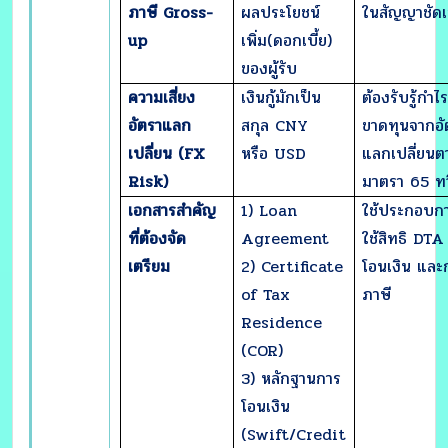
ภาษี
Gross-
ผลประโยชน์
ในสัญญาชัด
up
เพิ่ม(ดอกเบี้ย)
ของผู้รับ
ความเสี่ยง
เงินกู้มักเป็น
ต้องรับรู้กำไ
อัตราแลก
สกุล CNY
ขาดทุนจากอั
เปลี่ยน (
FX
หรือ USD
แลกเปลี่ยนต
Risk)
มาตรา 65 ทว
เอกสารสำคัญ
1) Loan
ใช้ประกอบก
ที่ต้องจัด
Agreement
ใช้สิทธิ DTA
เตรียม
2) Certificate
โอนเงิน และก
of Tax
ภาษี
Residence
(COR)
3) หลักฐานการ
โอนเงิน
(Swift/Credit