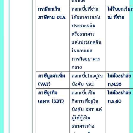
ซ้อนได้
กรณียกเว้น
ดอกเบี้ยที่จ่าย
ได้รับยกเว้น
ภาษีตาม
DTA
ให้ธนาคารแห่ง
ณ ที่จ่าย
ประชาชนจีน
หรือธนาคาร
แห่งประเทศจีน
ในขอบเขต
ภารกิจธนาคาร
กลาง
ภาษีมูลค่าเพิ่ม
ดอกเบี้ยไม่อยู่ใน
ไม่ต้องนำส่ง
(
VAT)
บังคับ VAT
ภ.พ.
36
ภาษีธุรกิจ
ดอกเบี้ยเป็น
ไม่ต้องนำส่ง
เฉพาะ (
SBT)
กิจการที่อยู่ใน
ภ.ธ.
40
บังคับ SBT แต่
ผู้ให้กู้เป็น
ธนาคารต่าง