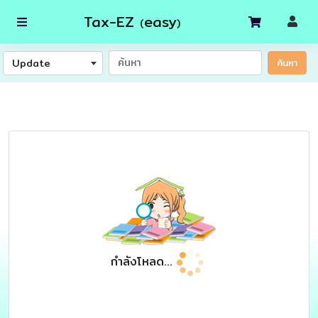
Tax-EZ
easy
(
)
Update
ค้นหา
กำลังโหลด...