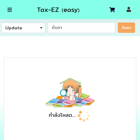
Tax-EZ
easy
(
)
Update
ค้นหา
กำลังโหลด...