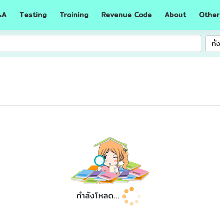
A
Testing
Training
Revenue Code
About
Other
&
ทั
กำลังโหลด...