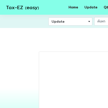
Tax-EZ
easy
Home
Update
Q
(
)
Update