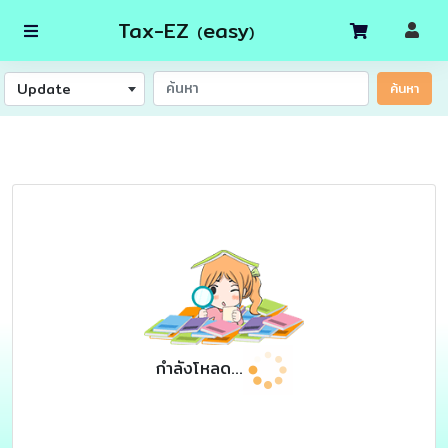
Tax-EZ
easy
(
)
Update
ค้นหา
กำลังโหลด...