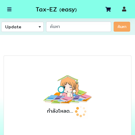
Tax-EZ
easy
(
)
Update
ค้นหา
กำลังโหลด...