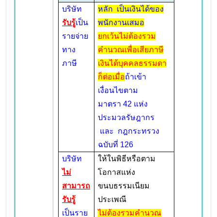
บริษัท
หลัก เป็นเงินได้ของ
รับรู้
เป็น
พนักงานเสมอ
รายจ่าย
ยกเว้นไม่ต้องรวม
ทาง
คำนวณเพื่อเสียภาษี
ภาษี
เงินได้บุคคลธรรมดา
ก็ต่อเมื่อ
ถ้าเข้า
เงื่อนไขตาม
มาตรา 42 แห่ง
ประมวลรัษฎากร
และ กฎกระทรวง
ฉบับที่ 126
บริษัท
ให้ในพิธีหรือตาม
ไม่
โอกาสแห่ง
สามารถ
ขนบธรรมเนียม
รับรู้
ประเพณี
เป็นราย
ไม่ต้องรวมคำนวณ