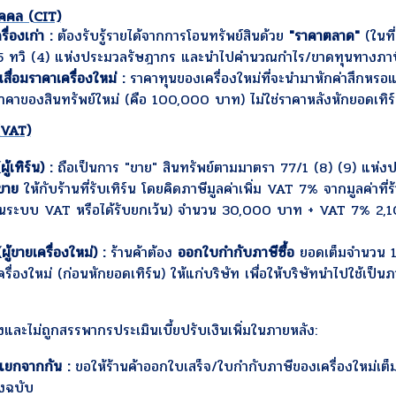
ุคคล (
CIT)
ื่องเก่า :
ต้องรับรู้รายได้จากการโอนทรัพย์สินด้วย
"ราคาตลาด"
(ในที่
 ทวิ (4) แห่งประมวลรัษฎากร และนำไปคำนวณกำไร/ขาดทุนทางภาษีเพื่
เสื่อมราคาเครื่องใหม่ :
ราคาทุนของเครื่องใหม่ที่จะนำมาหักค่าสึกหรอ
ราคาของสินทรัพย์ใหม่ (คือ 100,000 บาท) ไม่ใช่ราคาหลังหักยอดเทิร
VAT)
ู้เทิร์น) :
ถือเป็นการ "ขาย" สินทรัพย์ตามมาตรา 77/1 (8) (9) แห่ง
ีขาย
ให้กับร้านที่รับเทิร์น โดยคิดภาษีมูลค่าเพิ่ม VAT 7% จากมูลค่าที่ร้
อยู่ในระบบ VAT หรือได้รับยกเว้น) จำนวน 30,000 บาท + VAT 7% 2
(ผู้ขายเครื่องใหม่) :
ร้านค้าต้อง
ออกใบกำกับภาษีซื้อ
ยอดเต็มจำนวน 
ื่องใหม่ (ก่อนหักยอดเทิร์น) ให้แก่บริษัท เพื่อให้บริษัทนำไปใช้เป็นภา
งและไม่ถูกสรรพากรประเมินเบี้ยปรับเงินเพิ่มในภายหลัง:
ยกจากกัน :
ขอให้ร้านค้าออกใบเสร็จ/ใบกำกับภาษีของเครื่องใหม่เต็ม
่งฉบับ