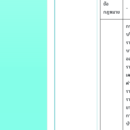
ข้อ
-
กฎหมาย
ก
บร
ร
บ
ออ
รา
เค
ค่
รา
รา
ขา
กา
บ