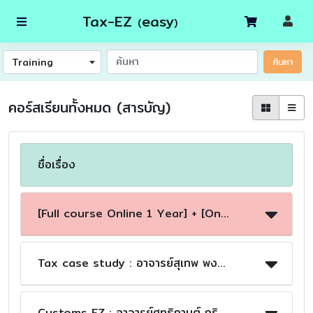
Tax-EZ
easy
(
)
Training
ค้นหา
คอร์สเรียนทั้งหมด (สารบัญ)
ชื่อเรื่อง
[Full course Online 1 Year] + [Onsite 1 Day 2 ต.ค.69] : อ.สุเทพ พงษ์พิทักษ์
Tax case study : อาจารย์สุเทพ พงษ์พิทักษ์
Customs EZ : อาจารย์ศุทธิกานต์ กริชไกรวรรณ(อ.อ้อย)