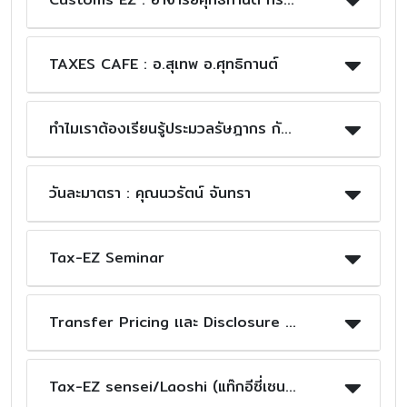
TAXES CAFE : อ.สุเทพ อ.ศุทธิกานต์
ทำไมเราต้องเรียนรู้ประมวลรัษฎากร กับ อ.สุเทพ พงษ์พิทักษ์
วันละมาตรา : คุณนวรัตน์ จันทรา
Tax-EZ Seminar
Transfer Pricing เเละ Disclosure Form : คุณ นวรัตน์ คุณ อมรรัตน์
Tax-EZ sensei/Laoshi (แท๊กอีซี่เซนเซ/เหล่าซือ) พี่ก้อย/Sato san/เหมยลี่