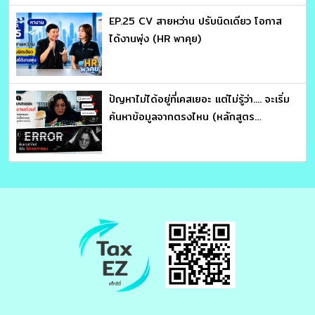
EP.25 CV สายหว่าน ปรับนิดเดียว โอกาส
ได้งานพุ่ง (HR พาคุย)
ปัญหาไม่ได้อยู่ที่เคสเยอะ แต่ไม่รู้ว่า.... จะเริ่ม
ค้นหาข้อมูลจากตรงไหน (หลักสูตร
ประมวลรัษฎากร อ่านให้คม ถกให้ขาด จับ
โครงสร้างภาษี : อาจารย์สุเทพ พงษ์พิทักษ์)