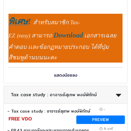
พิเศษ
!
สำหรับสมาชิก
Tax-
Download
สามารถ
เอกสารเฉลย
EZ
(easy)
คำตอบ เเละข้อกฏหมายประกอบ ได้ที่ปุ่ม
สีชมพูด้านบนนะคะ
แสดงน้อยลง
Tax case study : อาจารย์สุเทพ พงษ์พิทักษ์
-
- Tax case study : อาจารย์สุเทพ พงษ์พิทักษ์
FREE VDO
PREVIEW
9 นาที
- EP.43 ภาระภาษีของประชาชนจากนโนบายกระตุ้นเศรษฐกิจ (Tax Case study)