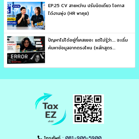
EP.25 CV สายหว่าน ปรับนิดเดียว โอกาส
ได้งานพุ่ง (HR พาคุย)
ปัญหาไม่ได้อยู่ที่เคสเยอะ แต่ไม่รู้ว่า.... จะเริ่ม
ค้นหาข้อมูลจากตรงไหน (หลักสูตร
ประมวลรัษฎากร อ่านให้คม ถกให้ขาด จับ
โครงสร้างภาษี : อาจารย์สุเทพ พงษ์พิทักษ์)
โทรศัพท์ :
081-906-5900