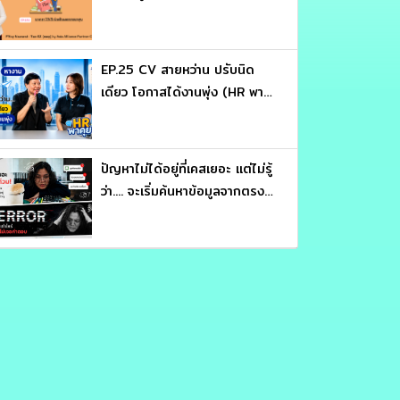
EP.25 CV สายหว่าน ปรับนิด
เดียว โอกาสได้งานพุ่ง (HR พา
คุย)
ปัญหาไม่ได้อยู่ที่เคสเยอะ แต่ไม่รู้
ว่า.... จะเริ่มค้นหาข้อมูลจากตรง
ไหน (หลักสูตร ประมวลรัษฎากร
อ่านให้คม ถกให้ขาด จับ
โครงสร้างภาษี : อาจารย์สุเทพ
พงษ์พิทักษ์)