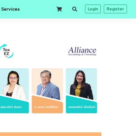
 Services
Login
Register