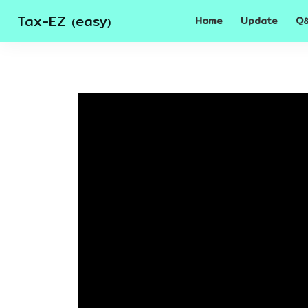
Tax-EZ
easy
Home
Update
Q
(
)