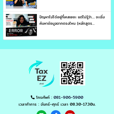
ปัญหาไม่ได้อยู่ที่เคสเยอะ แต่ไม่รู้ว่า.... จะเริ่ม
ค้นหาข้อมูลจากตรงไหน (หลักสูตร
ประมวลรัษฎากร อ่านให้คม ถกให้ขาด จับ
โครงสร้างภาษี : อาจารย์สุเทพ พงษ์พิทักษ์)
โทรศัพท์ :
081-906-5900
เวลาทำการ : จันทร์-ศุกร์ เวลา 08.30-17.30น.