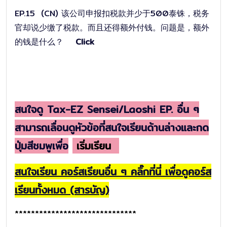
EP.15 (CN) 该公司申报扣税款并少于500泰铢，税务
官却说少缴了税款。而且还得额外付钱。问题是，额外
的钱是什么？
Click
สนใจดู Tax-EZ Sensei/Laoshi EP. อื่น ๆ
สามารถเลื่อนดูหัวข้อที่สนใจเรียนด้านล่างและกด
ปุ่มสีชมพูเพื่อ
เริ่มเรียน
สนใจเรียน คอร์สเรียนอื่น ๆ คลิ๊กที่นี่ เพื่อดูคอร์ส
เรียนทั้งหมด (สารบัญ)
******************************