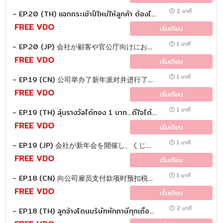
2 นาที
- EP.20 (TH) แจกกระเช้าปีใหม่ให้ลูกค้า ต้องไม่เกินกี่บาท... ถึงหักภาษีได้เต็ม ?
FREE VDO
เริ่มเรียน
1 นาที
- EP.20 (JP) 会社が顧客や官公庁向けにお歳暮 （新年のギフトバスケット） を購入した場合、これを税務上の費用として 計上するために、金額の下限（最低いくら以上） といった規定はあるのでしょうか？
FREE VDO
เริ่มเรียน
1 นาที
- EP.19 (CN) 公司举办了新年派对并进行了抽奖活动。一名员工赢得了价值1泰铢的黄金。这会涉及哪些税务问题 ？
FREE VDO
เริ่มเรียน
1 นาที
- EP.19 (TH) ลุ้นรางวัลได้ทอง 1 บาท…ดีใจได้เต็มที่ หรือมีภาษีตามมา ?
FREE VDO
เริ่มเรียน
1 นาที
- EP.19 (JP) 会社が新年会を開催し、くじ引きで従業員が「金1バーツ」を当選した場合、税務上の取扱いはどうなりますか？
FREE VDO
เริ่มเรียน
1 นาที
- EP.18 (CN) 向公司雇员支付款项时预扣税的计算 ？
FREE VDO
เริ่มเรียน
2 นาที
- EP.18 (TH) ลูกจ้างโดนบริษัทหักภาษีทุกเดือน เอ๊ะ !! คำนวณยังไงกันนะ ?