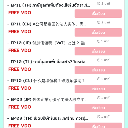
2 นาที
- EP.11 (TH) ภาษีมูลค่าเพิ่มต้องเสียในอัตราเท่าไร
FREE VDO
เริ่มเรียน
2 นาที
- EP.11 (CN) A公司是泰国的法人实体。需要支付多少增值税？
FREE VDO
เริ่มเรียน
1 นาที
- EP.10 (JP) 付加価値税（VAT）とは？ 誰が支払い、誰に納めるのか？
FREE VDO
เริ่มเรียน
1 นาที
- EP.10 (TH) ภาษีมูลค่าเพิ่มคืออะไร? ใครต้องเสีย?
FREE VDO
เริ่มเรียน
1 นาที
- EP.10 (CN) 什么是增值税？谁必须缴纳？
FREE VDO
เริ่มเรียน
1 นาที
- EP.09 (JP) 外国企業がタイで法人設立する際に 必ず理解すべき税制とは？
FREE VDO
เริ่มเรียน
1 นาที
- EP.09 (TH) เปิดบริษัทในประเทศไทย ควรรู้จักภาษีอะไรบ้าง?
FREE VDO
เริ่มเรียน