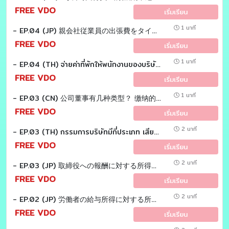
FREE VDO
เริ่มเรียน
1 นาที
- EP.04 (JP) 親会社従業員の出張費をタイ子会社が負担した場合の税務取扱いとは？ Tax EZ sensei
FREE VDO
เริ่มเรียน
1 นาที
- EP.04 (TH) จ่ายค่าที่พักให้พนักงานของบริษัทเเม่ เป็นค่าใช้จ่ายต้องห้ามหรือไม่ Tax EZ sensei
FREE VDO
เริ่มเรียน
1 นาที
- EP.03 (CN) 公司董事有几种类型？ 缴纳的税款是否不同？ Tax EZ laoshi
FREE VDO
เริ่มเรียน
2 นาที
- EP.03 (TH) กรรมการบริษัทมีกี่ประเภท เสียภาษีแตกต่างกันหรือไม่ Tax EZ Sensei
FREE VDO
เริ่มเรียน
2 นาที
- EP.03 (JP) 取締役への報酬に対する所得税についてお答えします。Tax EZ sensei
FREE VDO
เริ่มเรียน
2 นาที
- EP.02 (JP) 労働者の給与所得に対する所得税についてお答えします。 Tax EZ sensei
FREE VDO
เริ่มเรียน