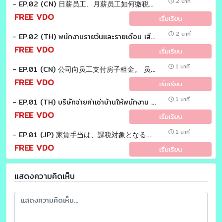
2 นาที
- EP.02 (CN) 日薪员工、月薪员工如何缴税？有什么不同吗？ Tax EZ laoshi
FREE VDO
เริ่มเรียน
2 นาที
- EP.02 (TH) พนักงานรายวันและรายเดือน เสียภาษีอย่างไร แตกต่างกันหรือไม่ Tax EZ Sensei
FREE VDO
เริ่มเรียน
1 นาที
- EP.01 (CN) 公司向员工支付房子租金。 员工需要纳税吗？Tax EZ laoshi
FREE VDO
เริ่มเรียน
1 นาที
- EP.01 (TH) บริษัทจ่ายค่าเช่าบ้านให้พนักงาน พนักงานจะต้องเสียภาษีหรือไม่ Tax EZ Sensei
FREE VDO
เริ่มเรียน
1 นาที
- EP.01 (JP) 家賃手当は、課税対象となるのかについてお答えします。 Tax EZ Sensei
FREE VDO
เริ่มเรียน
แสดงความคิดเห็น