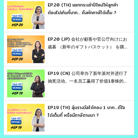
EP.20 (TH) แจกกระเช้าปีใหม่ให้ลูกค้า
ต้องไม่เกินกี่บาท... ถึงหักภาษีได้เต็ม ?
EP.20 (JP) 会社が顧客や官公庁向けにお
歳暮 （新年のギフトバスケット） を購
入した場合、これを税務上の費用として
計上するために、金額の下限（最低いく
ら以上） といった規定はあるのでしょう
EP.19 (CN) 公司举办了新年派对并进行了
か？
抽奖活动。一名员工赢得了价值1泰铢的
黄金。这会涉及哪些税务问题 ？
EP.19 (TH) ลุ้นรางวัลได้ทอง 1 บาท…ดีใจ
ได้เต็มที่ หรือมีภาษีตามมา ?