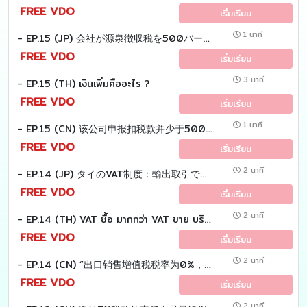
FREE VDO
เริ่มเรียน
1 นาที
- EP.15 (JP) 会社が源泉徴収税を500バーツ過少納付だったため、 歳入局より不足分の税額を納付するように指摘され、 さらに「延滞税）」の支払いも要求されました。 質問：この「延滞税」とは何か。
FREE VDO
เริ่มเรียน
3 นาที
- EP.15 (TH) เงินเพิ่มคืออะไร ?
FREE VDO
เริ่มเรียน
1 นาที
- EP.15 (CN) 该公司申报扣税款并少于500泰铢，税务官却说少缴了税款。而且还得额外付钱。问题是，额外的钱是什么？
FREE VDO
เริ่มเรียน
2 นาที
- EP.14 (JP) タイのVAT制度：輸出取引で仕入VATを還付する方法
FREE VDO
เริ่มเรียน
2 นาที
- EP.14 (TH) VAT ซื้อ มากกว่า VAT ขาย บริษัทต้องทำอย่างไร ?
FREE VDO
เริ่มเรียน
2 นาที
- EP.14 (CN) “出口销售增值税税率为0%，但泰国境内采购增值税税率为7% → 多缴的采购税款可以退还或结转至下个月。”
FREE VDO
เริ่มเรียน
2 นาที