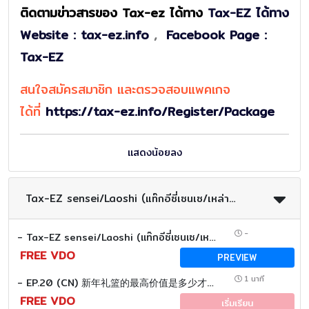
ติดตามข่าวสารของ Tax-ez ได้ทาง
Tax-EZ ได้ทาง
Website : tax-ez.info
,
Facebook Page :
Tax-EZ
สนใจสมัครสมาชิก และตรวจสอบแพคเกจ
ได้ที่
https://tax-ez.info/Register/Package
แสดงน้อยลง
Tax-EZ sensei/Laoshi (แท๊กอีซี่เซนเซ/เหล่าซือ) พี่ก้อย/Sato san/เหมยลี่
-
- Tax-EZ sensei/Laoshi (แท๊กอีซี่เซนเซ/เหล่าซือ)
FREE VDO
PREVIEW
1 นาที
- EP.20 (CN) 新年礼篮的最高价值是多少才能全额抵扣税款 ？
FREE VDO
เริ่มเรียน