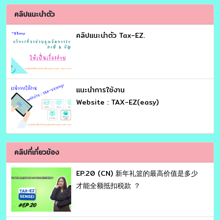
คลิปแนะนำตัว
คลิปแนะนำตัว Tax-EZ.
เเนะนำการใช้งาน
Website : TAX-EZ(easy)
คลิปที่เกี่ยวข้อง
EP.20 (CN) 新年礼篮的最高价值是多少
才能全额抵扣税款 ？