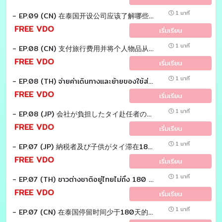
1 นาที
- EP.09 (CN) 在泰国开设公司应该了解哪些税务？
FREE VDO
เริ่มเรียน
1 นาที
- EP.08 (CN) 支付旅行费用并将个人物品从海外运入泰国。 应该算员工收入吗？
FREE VDO
เริ่มเรียน
1 นาที
- EP.08 (TH) จ่ายค่าเดินทางเเละย้ายของใช้ส่วนตัวจากต่างประเทศเข้ามาไทย ต้องถือเป็นเงินได้พนักงานหรือไม่?
FREE VDO
เริ่มเรียน
1 นาที
- EP.08 (JP) 会社が負担したタイ赴任者の航空券代および 引っ越し費用は個人所得税の課税対象となるのでしょうか？
FREE VDO
เริ่มเรียน
1 นาที
- EP.07 (JP) 納税者及び子供がタイ滞在180日未満の場合、 扶養控除の適用が可能か。 Tax EZ sensei
FREE VDO
เริ่มเรียน
1 นาที
- EP.07 (TH) ชาวต่างชาติอยู่ไทยไม่ถึง 180 วัน หักลดหย่อน คู่สมรสเเละบุตรได้หรือไม่? Tax EZ sensei
FREE VDO
เริ่มเรียน
1 นาที
- EP.07 (CN) 在泰国停留时间少于180天的外国人 配偶和子女可以扣除吗 ？ Tax EZ LAOSHI