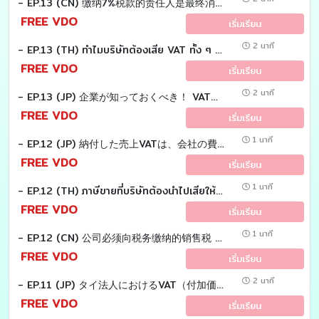
- EP.13 (CN) 缴纳7%税款的责任人是最终消费者。公司购买产品并非用于消费，那么公司为什么要缴纳这笔购置税呢？
FREE VDO
เริ่มเรียน
2 นาที
- EP.13 (TH) ทำไมบริษัทต้องเสีย VAT ทั้ง ๆ ที่ไม่ได้ซื้อสินค้ามาบริโภค?
FREE VDO
เริ่มเรียน
2 นาที
- EP.13 (JP) 企業が知っておくべき！ VAT（付加価値税）の計算の仕組み?
FREE VDO
เริ่มเรียน
1 นาที
- EP.12 (JP) 納付した売上VATは、会社の費用になるのでしょうか？
FREE VDO
เริ่มเรียน
1 นาที
- EP.12 (TH) ภาษีขายที่บริษัทต้องนำไปเสียให้กรมสรรพากร เป็นเงินของบริษัทใช่หรือไม่
FREE VDO
เริ่มเรียน
1 นาที
- EP.12 (CN) 公司必须向税务缴纳的销售税 ，这是公司的钱吗？
FREE VDO
เริ่มเรียน
2 นาที
- EP.11 (JP) タイ法人におけるVAT（付加価値税）の区分について説明致します。
FREE VDO
เริ่มเรียน