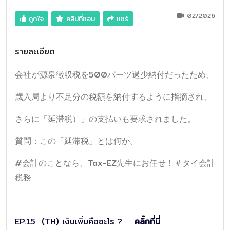
02/2026
ถูกใจ
คลิปที่ชอบ
แชร์
รายละเอียด
会社が源泉徴収税を500バーツ過少納付だったため、
歳入局より不足分の税額を納付するように指摘され、
さらに「延滞税）」の支払いも要求されました。
質問：この「延滞税」とは何か。
#会計のことなら、Tax-EZ先生にお任せ！＃タイ会計
税務
EP.15 (TH) เงินเพิ่มคืออะไร ?
คลิ๊กที่นี่