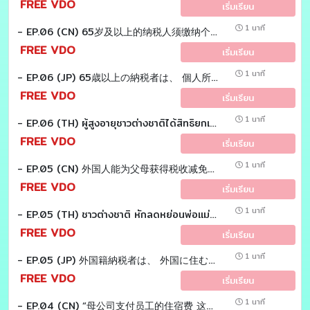
FREE VDO
เริ่มเรียน
1 นาที
- EP.06 (CN) 65岁及以上的纳税人须缴纳个人所得税 有免税吗？Tax EZ LAOSHI
FREE VDO
เริ่มเรียน
1 นาที
- EP.06 (JP) 65歳以上の納税者は、 個人所得税の免税恩典がある？ Tax EZ sensei
FREE VDO
เริ่มเรียน
1 นาที
- EP.06 (TH) ผู้สูงอายุชาวต่างชาติได้สิทธิยกเว้นเงินได้ "แสนเก้า" เหมือนคนไทยหรือไม่? Tax EZ sensei
FREE VDO
เริ่มเรียน
1 นาที
- EP.05 (CN) 外国人能为父母获得税收减免吗？Tax EZ laoshi
FREE VDO
เริ่มเรียน
1 นาที
- EP.05 (TH) ชาวต่างชาติ หักลดหย่อนพ่อเเม่ได้หรือไม่? Tax EZ sensei
FREE VDO
เริ่มเรียน
1 นาที
- EP.05 (JP) 外国籍納税者は、 外国に住む両親を扶養控除の対象にできる？ Tax EZ sensei
FREE VDO
เริ่มเรียน
1 นาที
- EP.04 (CN) “母公司支付员工的住宿费 这是否属于禁止费用吗？” Tax EZ laoshi