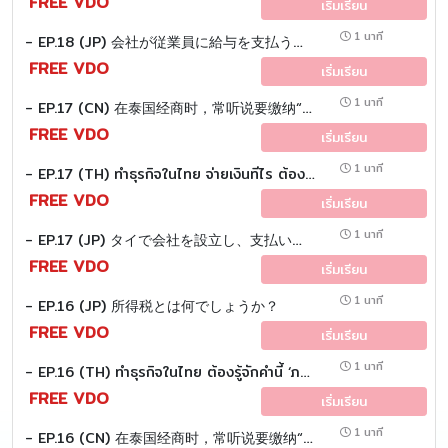
FREE VDO
เริ่มเรียน
1 นาที
- EP.18 (JP) 会社が従業員に給与を支払う場合の 「源泉所得税（Personal Income Tax）」の計算方法について説明します。
FREE VDO
เริ่มเรียน
1 นาที
- EP.17 (CN) 在泰国经商时，常听说要缴纳“所得税”。 那么，“所得税”是什么呢？
FREE VDO
เริ่มเรียน
1 นาที
- EP.17 (TH) ทำธุรกิจในไทย จ่ายเงินทีไร ต้องหักภาษีทุกที! เคยสงสัยไหม...หักทำไม หักให้ใคร?
FREE VDO
เริ่มเรียน
1 นาที
- EP.17 (JP) タイで会社を設立し、支払いをする際には 源泉徴収を行う必要があります では、「源泉徴収税」とは何でしょうか？
FREE VDO
เริ่มเรียน
1 นาที
- EP.16 (JP) 所得税とは何でしょうか？
FREE VDO
เริ่มเรียน
1 นาที
- EP.16 (TH) ทำธุรกิจในไทย ต้องรู้จักคำนี้ ‘ภาษีเงินได้’
FREE VDO
เริ่มเรียน
1 นาที
- EP.16 (CN) 在泰国经商时，常听说要缴纳“所得税”。 那么，“所得税”是什么呢？