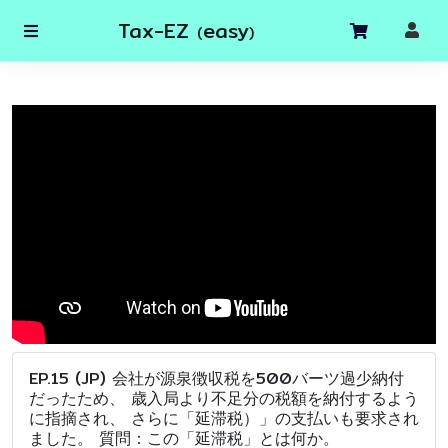
Tax-EZ
easy
(
)
EP.15 (JP) 会社が源泉徴収税を500バーツ過少納付
だったため、 歳入局より不足分の税額を納付するよう
に指摘され、 さらに「延滞税）」の支払いも要求され
ました。 質問：この「延滞税」とは何か。