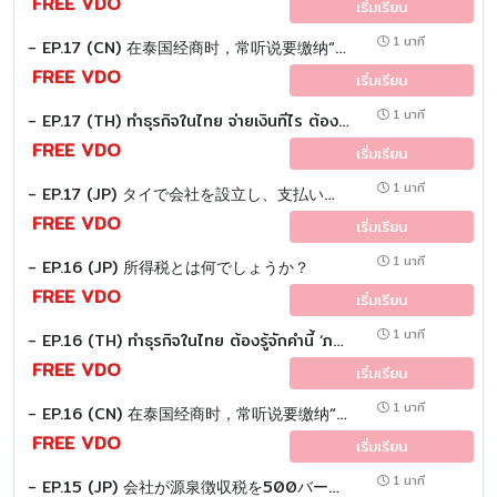
FREE VDO
เริ่มเรียน
1 นาที
- EP.17 (CN) 在泰国经商时，常听说要缴纳“所得税”。 那么，“所得税”是什么呢？
FREE VDO
เริ่มเรียน
1 นาที
- EP.17 (TH) ทำธุรกิจในไทย จ่ายเงินทีไร ต้องหักภาษีทุกที! เคยสงสัยไหม...หักทำไม หักให้ใคร?
FREE VDO
เริ่มเรียน
1 นาที
- EP.17 (JP) タイで会社を設立し、支払いをする際には 源泉徴収を行う必要があります では、「源泉徴収税」とは何でしょうか？
FREE VDO
เริ่มเรียน
1 นาที
- EP.16 (JP) 所得税とは何でしょうか？
FREE VDO
เริ่มเรียน
1 นาที
- EP.16 (TH) ทำธุรกิจในไทย ต้องรู้จักคำนี้ ‘ภาษีเงินได้’
FREE VDO
เริ่มเรียน
1 นาที
- EP.16 (CN) 在泰国经商时，常听说要缴纳“所得税”。 那么，“所得税”是什么呢？
FREE VDO
เริ่มเรียน
1 นาที
- EP.15 (JP) 会社が源泉徴収税を500バーツ過少納付だったため、 歳入局より不足分の税額を納付するように指摘され、 さらに「延滞税）」の支払いも要求されました。 質問：この「延滞税」とは何か。