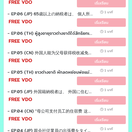
FREE VDO
เริ่มเรียน
1 นาที
- EP.06 (JP) 65歳以上の納税者は、 個人所得税の免税恩典がある？ Tax EZ sensei
FREE VDO
เริ่มเรียน
1 นาที
- EP.06 (TH) ผู้สูงอายุชาวต่างชาติได้สิทธิยกเว้นเงินได้ "แสนเก้า" เหมือนคนไทยหรือไม่? Tax EZ sensei
FREE VDO
เริ่มเรียน
1 นาที
- EP.05 (CN) 外国人能为父母获得税收减免吗？Tax EZ laoshi
FREE VDO
เริ่มเรียน
1 นาที
- EP.05 (TH) ชาวต่างชาติ หักลดหย่อนพ่อเเม่ได้หรือไม่? Tax EZ sensei
FREE VDO
เริ่มเรียน
1 นาที
- EP.05 (JP) 外国籍納税者は、 外国に住む両親を扶養控除の対象にできる？ Tax EZ sensei
FREE VDO
เริ่มเรียน
1 นาที
- EP.04 (CN) “母公司支付员工的住宿费 这是否属于禁止费用吗？” Tax EZ laoshi
FREE VDO
เริ่มเรียน
1 นาที
- EP.04 (JP) 親会社従業員の出張費をタイ子会社が負担した場合の税務取扱いとは？ Tax EZ sensei