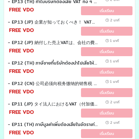
- EP.13 (TH) ทำไมบริษัทต้องเสีย VAT ทั้ง ๆ ที่ไม่ได้ซื้อสินค้ามาบริโภค?
FREE VDO
เริ่มเรียน
2 นาที
- EP.13 (JP) 企業が知っておくべき！ VAT（付加価値税）の計算の仕組み?
FREE VDO
เริ่มเรียน
1 นาที
- EP.12 (JP) 納付した売上VATは、会社の費用になるのでしょうか？
FREE VDO
เริ่มเรียน
1 นาที
- EP.12 (TH) ภาษีขายที่บริษัทต้องนำไปเสียให้กรมสรรพากร เป็นเงินของบริษัทใช่หรือไม่
FREE VDO
เริ่มเรียน
1 นาที
- EP.12 (CN) 公司必须向税务缴纳的销售税 ，这是公司的钱吗？
FREE VDO
เริ่มเรียน
2 นาที
- EP.11 (JP) タイ法人におけるVAT（付加価値税）の区分について説明致します。
FREE VDO
เริ่มเรียน
2 นาที
- EP.11 (TH) ภาษีมูลค่าเพิ่มต้องเสียในอัตราเท่าไร
FREE VDO
เริ่มเรียน