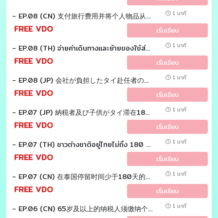
1 นาที
- EP.08 (CN) 支付旅行费用并将个人物品从海外运入泰国。 应该算员工收入吗？
FREE VDO
เริ่มเรียน
1 นาที
- EP.08 (TH) จ่ายค่าเดินทางเเละย้ายของใช้ส่วนตัวจากต่างประเทศเข้ามาไทย ต้องถือเป็นเงินได้พนักงานหรือไม่?
FREE VDO
เริ่มเรียน
1 นาที
- EP.08 (JP) 会社が負担したタイ赴任者の航空券代および 引っ越し費用は個人所得税の課税対象となるのでしょうか？
FREE VDO
เริ่มเรียน
1 นาที
- EP.07 (JP) 納税者及び子供がタイ滞在180日未満の場合、 扶養控除の適用が可能か。 Tax EZ sensei
FREE VDO
เริ่มเรียน
1 นาที
- EP.07 (TH) ชาวต่างชาติอยู่ไทยไม่ถึง 180 วัน หักลดหย่อน คู่สมรสเเละบุตรได้หรือไม่? Tax EZ sensei
FREE VDO
เริ่มเรียน
1 นาที
- EP.07 (CN) 在泰国停留时间少于180天的外国人 配偶和子女可以扣除吗 ？ Tax EZ LAOSHI
FREE VDO
เริ่มเรียน
1 นาที
- EP.06 (CN) 65岁及以上的纳税人须缴纳个人所得税 有免税吗？Tax EZ LAOSHI