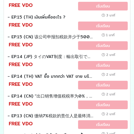
FREE VDO
เริ่มเรียน
3 นาที
- EP.15 (TH) เงินเพิ่มคืออะไร ?
FREE VDO
เริ่มเรียน
1 นาที
- EP.15 (CN) 该公司申报扣税款并少于500泰铢，税务官却说少缴了税款。而且还得额外付钱。问题是，额外的钱是什么？
FREE VDO
เริ่มเรียน
2 นาที
- EP.14 (JP) タイのVAT制度：輸出取引で仕入VATを還付する方法
FREE VDO
เริ่มเรียน
2 นาที
- EP.14 (TH) VAT ซื้อ มากกว่า VAT ขาย บริษัทต้องทำอย่างไร ?
FREE VDO
เริ่มเรียน
2 นาที
- EP.14 (CN) “出口销售增值税税率为0%，但泰国境内采购增值税税率为7% → 多缴的采购税款可以退还或结转至下个月。”
FREE VDO
เริ่มเรียน
2 นาที
- EP.13 (CN) 缴纳7%税款的责任人是最终消费者。公司购买产品并非用于消费，那么公司为什么要缴纳这笔购置税呢？
FREE VDO
เริ่มเรียน
2 นาที