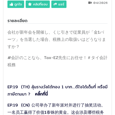
04/2026
ถูกใจ
คลิปที่ชอบ
แชร์
รายละเอียด
会社が新年会を開催し、くじ引きで従業員が「金1バ
ーツ」を当選した場合、税務上の取扱いはどうなりま
すか？
#会計のことなら、Tax-EZ先生にお任せ！＃タイ会計
税務
EP.19 (TH) ลุ้นรางวัลได้ทอง 1 บาท…ดีใจได้เต็มที่ หรือมี
ภาษีตามมา ?
คลิ๊กที่นี่
EP.19 (CN) 公司举办了新年派对并进行了抽奖活动。
一名员工赢得了价值1泰铢的黄金。这会涉及哪些税务