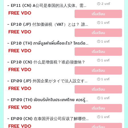
2 นาที
- EP.11 (CN) A公司是泰国的法人实体。需要支付多少增值税？
FREE VDO
เริ่มเรียน
1 นาที
- EP.10 (JP) 付加価値税（VAT）とは？ 誰が支払い、誰に納めるのか？
FREE VDO
เริ่มเรียน
1 นาที
- EP.10 (TH) ภาษีมูลค่าเพิ่มคืออะไร? ใครต้องเสีย?
FREE VDO
เริ่มเรียน
1 นาที
- EP.10 (CN) 什么是增值税？谁必须缴纳？
FREE VDO
เริ่มเรียน
1 นาที
- EP.09 (JP) 外国企業がタイで法人設立する際に 必ず理解すべき税制とは？
FREE VDO
เริ่มเรียน
1 นาที
- EP.09 (TH) เปิดบริษัทในประเทศไทย ควรรู้จักภาษีอะไรบ้าง?
FREE VDO
เริ่มเรียน
1 นาที
- EP.09 (CN) 在泰国开设公司应该了解哪些税务？
FREE VDO
เริ่มเรียน