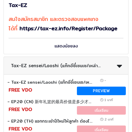
Tax-EZ
สนใจสมัครสมาชิก และตรวจสอบแพคเกจ
ได้ที่
https://tax-ez.info/Register/Package
แสดงน้อยลง
Tax-EZ sensei/Laoshi (แท๊กอีซี่เซนเซ/เหล่าซือ) พี่ก้อย/Sato san/เหมยลี่
-
- Tax-EZ sensei/Laoshi (แท๊กอีซี่เซนเซ/เหล่าซือ)
FREE VDO
PREVIEW
1 นาที
- EP.20 (CN) 新年礼篮的最高价值是多少才能全额抵扣税款 ？
FREE VDO
เริ่มเรียน
2 นาที
- EP.20 (TH) แจกกระเช้าปีใหม่ให้ลูกค้า ต้องไม่เกินกี่บาท... ถึงหักภาษีได้เต็ม ?
FREE VDO
เริ่มเรียน