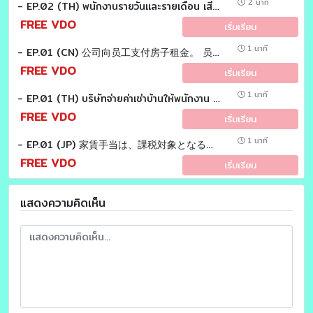
2 นาที
- EP.02 (TH) พนักงานรายวันและรายเดือน เสียภาษีอย่างไร แตกต่างกันหรือไม่ Tax EZ Sensei
FREE VDO
เริ่มเรียน
1 นาที
- EP.01 (CN) 公司向员工支付房子租金。 员工需要纳税吗？Tax EZ laoshi
FREE VDO
เริ่มเรียน
1 นาที
- EP.01 (TH) บริษัทจ่ายค่าเช่าบ้านให้พนักงาน พนักงานจะต้องเสียภาษีหรือไม่ Tax EZ Sensei
FREE VDO
เริ่มเรียน
1 นาที
- EP.01 (JP) 家賃手当は、課税対象となるのかについてお答えします。 Tax EZ Sensei
FREE VDO
เริ่มเรียน
แสดงความคิดเห็น