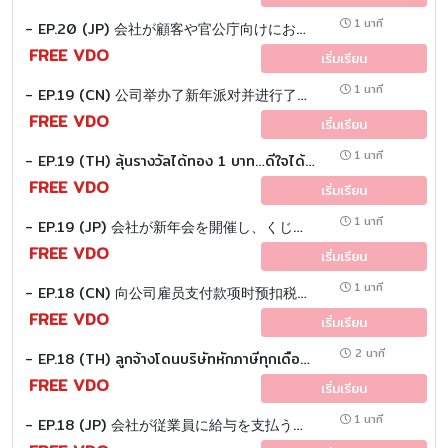
1 นาที
- EP.20 (JP) 会社が顧客や官公庁向けにお歳暮 （新年のギフトバスケット） を購入した場合、これを税務上の費用として 計上するために、金額の下限（最低いくら以上） といった規定はあるのでしょうか？
FREE VDO
เริ่มเรียน
1 นาที
- EP.19 (CN) 公司举办了新年派对并进行了抽奖活动。一名员工赢得了价值1泰铢的黄金。这会涉及哪些税务问题 ？
FREE VDO
เริ่มเรียน
1 นาที
- EP.19 (TH) ลุ้นรางวัลได้ทอง 1 บาท…ดีใจได้เต็มที่ หรือมีภาษีตามมา ?
FREE VDO
เริ่มเรียน
1 นาที
- EP.19 (JP) 会社が新年会を開催し、くじ引きで従業員が「金1バーツ」を当選した場合、税務上の取扱いはどうなりますか？
FREE VDO
เริ่มเรียน
1 นาที
- EP.18 (CN) 向公司雇员支付款项时预扣税的计算 ？
FREE VDO
เริ่มเรียน
2 นาที
- EP.18 (TH) ลูกจ้างโดนบริษัทหักภาษีทุกเดือน เอ๊ะ !! คำนวณยังไงกันนะ ?
FREE VDO
เริ่มเรียน
1 นาที
- EP.18 (JP) 会社が従業員に給与を支払う場合の 「源泉所得税（Personal Income Tax）」の計算方法について説明します。