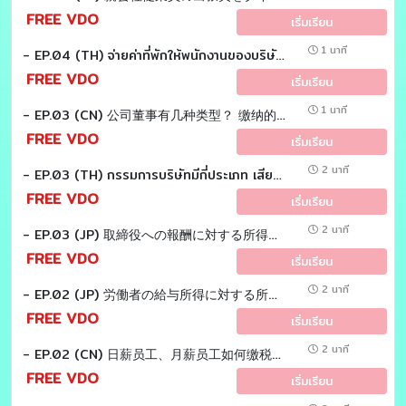
FREE VDO
เริ่มเรียน
1 นาที
- EP.04 (TH) จ่ายค่าที่พักให้พนักงานของบริษัทเเม่ เป็นค่าใช้จ่ายต้องห้ามหรือไม่ Tax EZ sensei
FREE VDO
เริ่มเรียน
1 นาที
- EP.03 (CN) 公司董事有几种类型？ 缴纳的税款是否不同？ Tax EZ laoshi
FREE VDO
เริ่มเรียน
2 นาที
- EP.03 (TH) กรรมการบริษัทมีกี่ประเภท เสียภาษีแตกต่างกันหรือไม่ Tax EZ Sensei
FREE VDO
เริ่มเรียน
2 นาที
- EP.03 (JP) 取締役への報酬に対する所得税についてお答えします。Tax EZ sensei
FREE VDO
เริ่มเรียน
2 นาที
- EP.02 (JP) 労働者の給与所得に対する所得税についてお答えします。 Tax EZ sensei
FREE VDO
เริ่มเรียน
2 นาที
- EP.02 (CN) 日薪员工、月薪员工如何缴税？有什么不同吗？ Tax EZ laoshi
FREE VDO
เริ่มเรียน