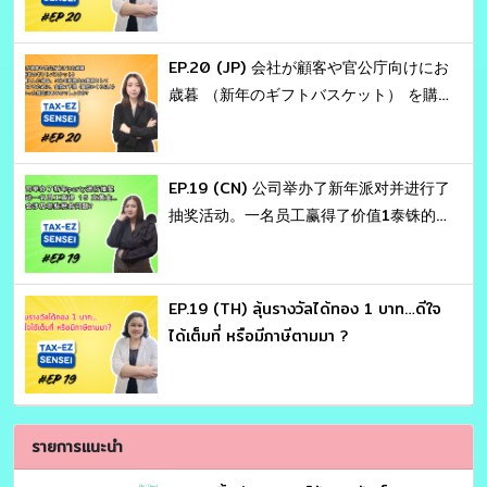
EP.20 (JP) 会社が顧客や官公庁向けにお
歳暮 （新年のギフトバスケット） を購
入した場合、これを税務上の費用として
計上するために、金額の下限（最低いく
ら以上） といった規定はあるのでしょう
EP.19 (CN) 公司举办了新年派对并进行了
か？
抽奖活动。一名员工赢得了价值1泰铢的
黄金。这会涉及哪些税务问题 ？
EP.19 (TH) ลุ้นรางวัลได้ทอง 1 บาท…ดีใจ
ได้เต็มที่ หรือมีภาษีตามมา ?
รายการแนะนำ