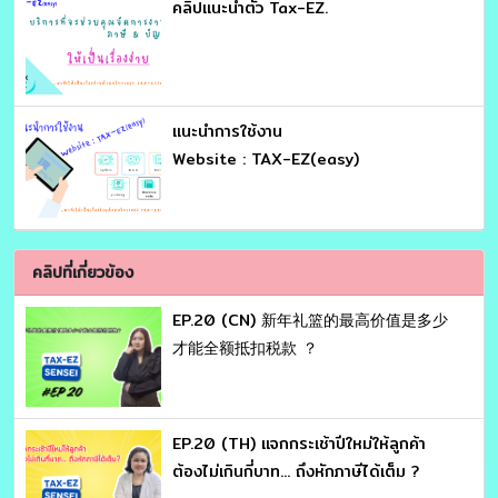
คลิปแนะนำตัว Tax-EZ.
เเนะนำการใช้งาน
Website : TAX-EZ(easy)
คลิปที่เกี่ยวข้อง
EP.20 (CN) 新年礼篮的最高价值是多少
才能全额抵扣税款 ？
EP.20 (TH) แจกกระเช้าปีใหม่ให้ลูกค้า
ต้องไม่เกินกี่บาท... ถึงหักภาษีได้เต็ม ?