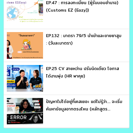
EP.47 : การลงทะเบียน (ผู้รับมอบอำนาจ)
(Customs EZ (Eazy))
EP.132 : มาตรา 79/5 นำเข้าและขายยาสูบ
: (วันละมาตรา)
EP.25 CV สายหว่าน ปรับนิดเดียว โอกาส
ได้งานพุ่ง (HR พาคุย)
ปัญหาไม่ได้อยู่ที่เคสเยอะ แต่ไม่รู้ว่า.... จะเริ่ม
ค้นหาข้อมูลจากตรงไหน (หลักสูตร
ประมวลรัษฎากร อ่านให้คม ถกให้ขาด จับ
โครงสร้างภาษี : อาจารย์สุเทพ พงษ์พิทักษ์)