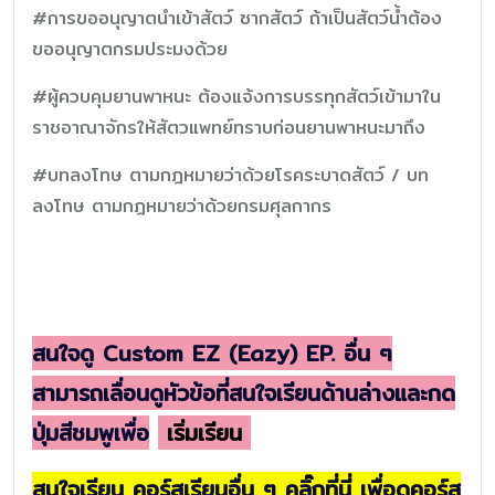
#การขออนุญาตนำเข้าสัตว์ ซากสัตว์ ถ้าเป็นสัตว์น้ำต้อง
ขออนุญาตกรมประมงด้วย
#ผู้ควบคุมยานพาหนะ ต้องแจ้งการบรรทุกสัตว์เข้ามาใน
ราชอาณาจักรให้สัตวแพทย์ทราบก่อนยานพาหนะมาถึง
#บทลงโทษ ตามกฎหมายว่าด้วยโรคระบาดสัตว์ / บท
ลงโทษ ตามกฎหมายว่าด้วยกรมศุลกากร
สนใจดู Custom EZ (Eazy) EP. อื่น ๆ
สามารถเลื่อนดูหัวข้อที่สนใจเรียนด้านล่างและกด
ปุ่มสีชมพูเพื่อ
เริ่มเรียน
สนใจเรียน คอร์สเรียนอื่น ๆ คลิ๊กที่นี่ เพื่อดูคอร์ส