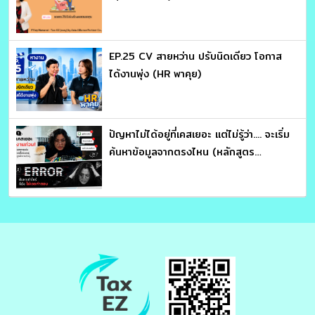
EP.25 CV สายหว่าน ปรับนิดเดียว โอกาส
ได้งานพุ่ง (HR พาคุย)
ปัญหาไม่ได้อยู่ที่เคสเยอะ แต่ไม่รู้ว่า.... จะเริ่ม
ค้นหาข้อมูลจากตรงไหน (หลักสูตร
ประมวลรัษฎากร อ่านให้คม ถกให้ขาด จับ
โครงสร้างภาษี : อาจารย์สุเทพ พงษ์พิทักษ์)