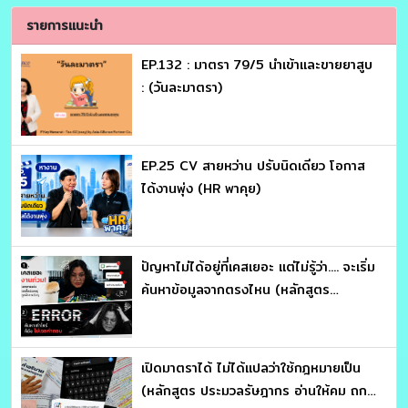
รายการแนะนำ
EP.132 : มาตรา 79/5 นำเข้าและขายยาสูบ
: (วันละมาตรา)
EP.25 CV สายหว่าน ปรับนิดเดียว โอกาส
ได้งานพุ่ง (HR พาคุย)
ปัญหาไม่ได้อยู่ที่เคสเยอะ แต่ไม่รู้ว่า.... จะเริ่ม
ค้นหาข้อมูลจากตรงไหน (หลักสูตร
ประมวลรัษฎากร อ่านให้คม ถกให้ขาด จับ
โครงสร้างภาษี : อาจารย์สุเทพ พงษ์พิทักษ์)
เปิดมาตราได้ ไม่ได้แปลว่าใช้กฎหมายเป็น
(หลักสูตร ประมวลรัษฎากร อ่านให้คม ถก