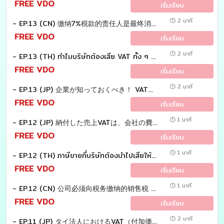
FREE VDO
เริ่มเรียน
2 นาที
- EP.13 (CN) 缴纳7%税款的责任人是最终消费者。公司购买产品并非用于消费，那么公司为什么要缴纳这笔购置税呢？
FREE VDO
เริ่มเรียน
2 นาที
- EP.13 (TH) ทำไมบริษัทต้องเสีย VAT ทั้ง ๆ ที่ไม่ได้ซื้อสินค้ามาบริโภค?
FREE VDO
เริ่มเรียน
2 นาที
- EP.13 (JP) 企業が知っておくべき！ VAT（付加価値税）の計算の仕組み?
FREE VDO
เริ่มเรียน
1 นาที
- EP.12 (JP) 納付した売上VATは、会社の費用になるのでしょうか？
FREE VDO
เริ่มเรียน
1 นาที
- EP.12 (TH) ภาษีขายที่บริษัทต้องนำไปเสียให้กรมสรรพากร เป็นเงินของบริษัทใช่หรือไม่
FREE VDO
เริ่มเรียน
1 นาที
- EP.12 (CN) 公司必须向税务缴纳的销售税 ，这是公司的钱吗？
FREE VDO
เริ่มเรียน
2 นาที
- EP.11 (JP) タイ法人におけるVAT（付加価値税）の区分について説明致します。