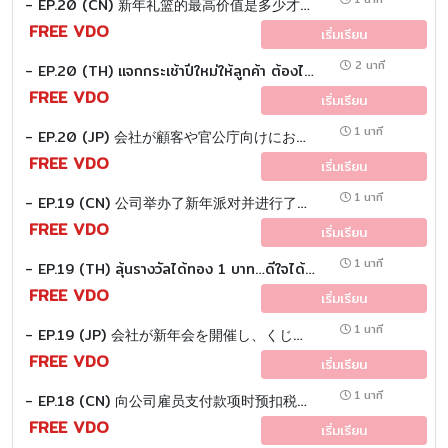
- EP.20 (CN) 新年礼篮的最高价值是多少才能全额抵扣税款 ？
FREE VDO
เริ่มเรียน
2 นาที
- EP.20 (TH) แจกกระเช้าปีใหม่ให้ลูกค้า ต้องไม่เกินกี่บาท... ถึงหักภาษีได้เต็ม ?
FREE VDO
เริ่มเรียน
1 นาที
- EP.20 (JP) 会社が顧客や官公庁向けにお歳暮 （新年のギフトバスケット） を購入した場合、これを税務上の費用として 計上するために、金額の下限（最低いくら以上） といった規定はあるのでしょうか？
FREE VDO
เริ่มเรียน
1 นาที
- EP.19 (CN) 公司举办了新年派对并进行了抽奖活动。一名员工赢得了价值1泰铢的黄金。这会涉及哪些税务问题 ？
FREE VDO
เริ่มเรียน
1 นาที
- EP.19 (TH) ลุ้นรางวัลได้ทอง 1 บาท…ดีใจได้เต็มที่ หรือมีภาษีตามมา ?
FREE VDO
เริ่มเรียน
1 นาที
- EP.19 (JP) 会社が新年会を開催し、くじ引きで従業員が「金1バーツ」を当選した場合、税務上の取扱いはどうなりますか？
FREE VDO
เริ่มเรียน
1 นาที
- EP.18 (CN) 向公司雇员支付款项时预扣税的计算 ？
FREE VDO
เริ่มเรียน