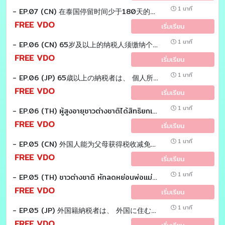
1 นาที
- EP.07 (CN) 在泰国停留时间少于180天的外国人 配偶和子女可以扣除吗 ？ Tax EZ LAOSHI
FREE VDO
เริ่มเรียน
1 นาที
- EP.06 (CN) 65岁及以上的纳税人须缴纳个人所得税 有免税吗？Tax EZ LAOSHI
FREE VDO
เริ่มเรียน
1 นาที
- EP.06 (JP) 65歳以上の納税者は、 個人所得税の免税恩典がある？ Tax EZ sensei
FREE VDO
เริ่มเรียน
1 นาที
- EP.06 (TH) ผู้สูงอายุชาวต่างชาติได้สิทธิยกเว้นเงินได้ "แสนเก้า" เหมือนคนไทยหรือไม่? Tax EZ sensei
FREE VDO
เริ่มเรียน
1 นาที
- EP.05 (CN) 外国人能为父母获得税收减免吗？Tax EZ laoshi
FREE VDO
เริ่มเรียน
1 นาที
- EP.05 (TH) ชาวต่างชาติ หักลดหย่อนพ่อเเม่ได้หรือไม่? Tax EZ sensei
FREE VDO
เริ่มเรียน
1 นาที
- EP.05 (JP) 外国籍納税者は、 外国に住む両親を扶養控除の対象にできる？ Tax EZ sensei
FREE VDO
เริ่มเรียน