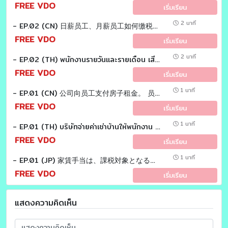
FREE VDO
เริ่มเรียน
2 นาที
- EP.02 (CN) 日薪员工、月薪员工如何缴税？有什么不同吗？ Tax EZ laoshi
FREE VDO
เริ่มเรียน
2 นาที
- EP.02 (TH) พนักงานรายวันและรายเดือน เสียภาษีอย่างไร แตกต่างกันหรือไม่ Tax EZ Sensei
FREE VDO
เริ่มเรียน
1 นาที
- EP.01 (CN) 公司向员工支付房子租金。 员工需要纳税吗？Tax EZ laoshi
FREE VDO
เริ่มเรียน
1 นาที
- EP.01 (TH) บริษัทจ่ายค่าเช่าบ้านให้พนักงาน พนักงานจะต้องเสียภาษีหรือไม่ Tax EZ Sensei
FREE VDO
เริ่มเรียน
1 นาที
- EP.01 (JP) 家賃手当は、課税対象となるのかについてお答えします。 Tax EZ Sensei
FREE VDO
เริ่มเรียน
แสดงความคิดเห็น