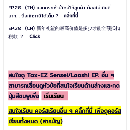
EP.20 (TH) แจกกระเช้าปีใหม่ให้ลูกค้า ต้องไม่เกินกี่
บาท... ถึงหักภาษีได้เต็ม ?
คลิ๊กที่นี่
EP.20 (CN) 新年礼篮的最高价值是多少才能全额抵扣
税款 ？
Clic
k
สนใจดู Tax-EZ Sensei/Laoshi EP. อื่น ๆ
สามารถเลื่อนดูหัวข้อที่สนใจเรียนด้านล่างและกด
ปุ่มสีชมพูเพื่อ
เริ่มเรียน
สนใจเรียน คอร์สเรียนอื่น ๆ คลิ๊กที่นี่ เพื่อดูคอร์ส
เรียนทั้งหมด (สารบัญ)