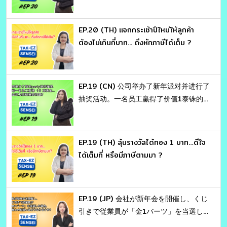
EP.20 (TH) แจกกระเช้าปีใหม่ให้ลูกค้า
ต้องไม่เกินกี่บาท... ถึงหักภาษีได้เต็ม ?
EP.19 (CN) 公司举办了新年派对并进行了
抽奖活动。一名员工赢得了价值1泰铢的
黄金。这会涉及哪些税务问题 ？
EP.19 (TH) ลุ้นรางวัลได้ทอง 1 บาท…ดีใจ
ได้เต็มที่ หรือมีภาษีตามมา ?
EP.19 (JP) 会社が新年会を開催し、くじ
引きで従業員が「金1バーツ」を当選し
た場合、税務上の取扱いはどうなります