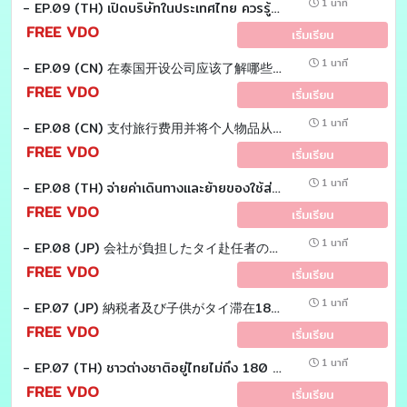
1 นาที
- EP.09 (TH) เปิดบริษัทในประเทศไทย ควรรู้จักภาษีอะไรบ้าง?
FREE VDO
เริ่มเรียน
1 นาที
- EP.09 (CN) 在泰国开设公司应该了解哪些税务？
FREE VDO
เริ่มเรียน
1 นาที
- EP.08 (CN) 支付旅行费用并将个人物品从海外运入泰国。 应该算员工收入吗？
FREE VDO
เริ่มเรียน
1 นาที
- EP.08 (TH) จ่ายค่าเดินทางเเละย้ายของใช้ส่วนตัวจากต่างประเทศเข้ามาไทย ต้องถือเป็นเงินได้พนักงานหรือไม่?
FREE VDO
เริ่มเรียน
1 นาที
- EP.08 (JP) 会社が負担したタイ赴任者の航空券代および 引っ越し費用は個人所得税の課税対象となるのでしょうか？
FREE VDO
เริ่มเรียน
1 นาที
- EP.07 (JP) 納税者及び子供がタイ滞在180日未満の場合、 扶養控除の適用が可能か。 Tax EZ sensei
FREE VDO
เริ่มเรียน
1 นาที
- EP.07 (TH) ชาวต่างชาติอยู่ไทยไม่ถึง 180 วัน หักลดหย่อน คู่สมรสเเละบุตรได้หรือไม่? Tax EZ sensei
FREE VDO
เริ่มเรียน