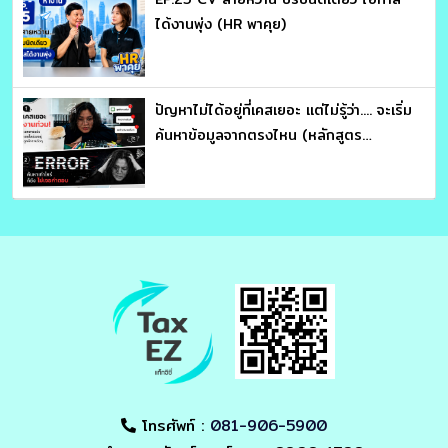
ได้งานพุ่ง (HR พาคุย)
ปัญหาไม่ได้อยู่ที่เคสเยอะ แต่ไม่รู้ว่า.... จะเริ่ม
ค้นหาข้อมูลจากตรงไหน (หลักสูตร
ประมวลรัษฎากร อ่านให้คม ถกให้ขาด จับ
โครงสร้างภาษี : อาจารย์สุเทพ พงษ์พิทักษ์)
โทรศัพท์ :
081-906-5900