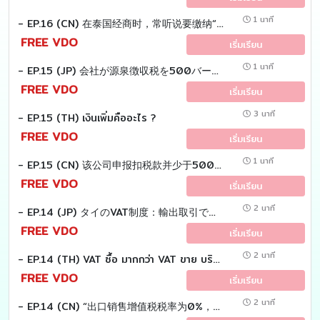
1 นาที
- EP.16 (CN) 在泰国经商时，常听说要缴纳“所得税”。 那么，“所得税”是什么呢？
FREE VDO
เริ่มเรียน
1 นาที
- EP.15 (JP) 会社が源泉徴収税を500バーツ過少納付だったため、 歳入局より不足分の税額を納付するように指摘され、 さらに「延滞税）」の支払いも要求されました。 質問：この「延滞税」とは何か。
FREE VDO
เริ่มเรียน
3 นาที
- EP.15 (TH) เงินเพิ่มคืออะไร ?
FREE VDO
เริ่มเรียน
1 นาที
- EP.15 (CN) 该公司申报扣税款并少于500泰铢，税务官却说少缴了税款。而且还得额外付钱。问题是，额外的钱是什么？
FREE VDO
เริ่มเรียน
2 นาที
- EP.14 (JP) タイのVAT制度：輸出取引で仕入VATを還付する方法
FREE VDO
เริ่มเรียน
2 นาที
- EP.14 (TH) VAT ซื้อ มากกว่า VAT ขาย บริษัทต้องทำอย่างไร ?
FREE VDO
เริ่มเรียน
2 นาที
- EP.14 (CN) “出口销售增值税税率为0%，但泰国境内采购增值税税率为7% → 多缴的采购税款可以退还或结转至下个月。”