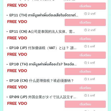
FREE VDO
เริ่มเรียน
2 นาที
- EP.11 (TH) ภาษีมูลค่าเพิ่มต้องเสียในอัตราเท่าไร
FREE VDO
เริ่มเรียน
2 นาที
- EP.11 (CN) A公司是泰国的法人实体。需要支付多少增值税？
FREE VDO
เริ่มเรียน
1 นาที
- EP.10 (JP) 付加価値税（VAT）とは？ 誰が支払い、誰に納めるのか？
FREE VDO
เริ่มเรียน
1 นาที
- EP.10 (TH) ภาษีมูลค่าเพิ่มคืออะไร? ใครต้องเสีย?
FREE VDO
เริ่มเรียน
1 นาที
- EP.10 (CN) 什么是增值税？谁必须缴纳？
FREE VDO
เริ่มเรียน
1 นาที
- EP.09 (JP) 外国企業がタイで法人設立する際に 必ず理解すべき税制とは？
FREE VDO
เริ่มเรียน