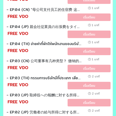
1 นาที
- EP.04 (CN) “母公司支付员工的住宿费 这是否属于禁止费用吗？” Tax EZ laoshi
FREE VDO
เริ่มเรียน
1 นาที
- EP.04 (JP) 親会社従業員の出張費をタイ子会社が負担した場合の税務取扱いとは？ Tax EZ sensei
FREE VDO
เริ่มเรียน
1 นาที
- EP.04 (TH) จ่ายค่าที่พักให้พนักงานของบริษัทเเม่ เป็นค่าใช้จ่ายต้องห้ามหรือไม่ Tax EZ sensei
FREE VDO
เริ่มเรียน
1 นาที
- EP.03 (CN) 公司董事有几种类型？ 缴纳的税款是否不同？ Tax EZ laoshi
FREE VDO
เริ่มเรียน
2 นาที
- EP.03 (TH) กรรมการบริษัทมีกี่ประเภท เสียภาษีแตกต่างกันหรือไม่ Tax EZ Sensei
FREE VDO
เริ่มเรียน
2 นาที
- EP.03 (JP) 取締役への報酬に対する所得税についてお答えします。Tax EZ sensei
FREE VDO
เริ่มเรียน
2 นาที
- EP.02 (JP) 労働者の給与所得に対する所得税についてお答えします。 Tax EZ sensei