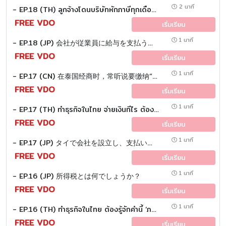
2 นาที
- EP.18 (TH) ลูกจ้างโดนบริษัทหักภาษีทุกเดือน เอ๊ะ !! คำนวณยังไงกันนะ ?
FREE VDO
เริ่มเรียน
1 นาที
- EP.18 (JP) 会社が従業員に給与を支払う場合の 「源泉所得税（Personal Income Tax）」の計算方法について説明します。
FREE VDO
เริ่มเรียน
1 นาที
- EP.17 (CN) 在泰国经商时，常听说要缴纳“所得税”。 那么，“所得税”是什么呢？
FREE VDO
เริ่มเรียน
1 นาที
- EP.17 (TH) ทำธุรกิจในไทย จ่ายเงินทีไร ต้องหักภาษีทุกที! เคยสงสัยไหม...หักทำไม หักให้ใคร?
FREE VDO
เริ่มเรียน
1 นาที
- EP.17 (JP) タイで会社を設立し、支払いをする際には 源泉徴収を行う必要があります では、「源泉徴収税」とは何でしょうか？
FREE VDO
เริ่มเรียน
1 นาที
- EP.16 (JP) 所得税とは何でしょうか？
FREE VDO
เริ่มเรียน
1 นาที
- EP.16 (TH) ทำธุรกิจในไทย ต้องรู้จักคำนี้ ‘ภาษีเงินได้’
FREE VDO
เริ่มเรียน