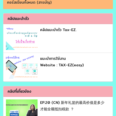
คอร์สเรียนทั้งหมด (สารบัญ)
คลิปแนะนำตัว
คลิปแนะนำตัว Tax-EZ.
เเนะนำการใช้งาน
Website : TAX-EZ(easy)
คลิปที่เกี่ยวข้อง
EP.20 (CN) 新年礼篮的最高价值是多少
才能全额抵扣税款 ？