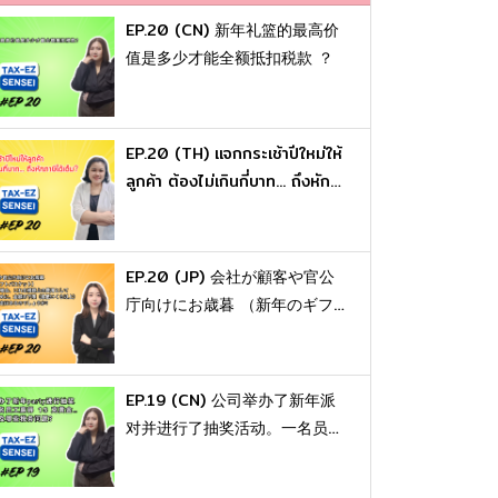
EP.20 (CN) 新年礼篮的最高价
值是多少才能全额抵扣税款 ？
EP.20 (TH) แจกกระเช้าปีใหม่ให้
ลูกค้า ต้องไม่เกินกี่บาท... ถึงหัก
ภาษีได้เต็ม ?
EP.20 (JP) 会社が顧客や官公
庁向けにお歳暮 （新年のギフ
トバスケット） を購入した場
合、これを税務上の費用として
計上するために、金額の下限
EP.19 (CN) 公司举办了新年派
（最低いくら以上） といった
对并进行了抽奖活动。一名员工
規定はあるのでしょうか？
赢得了价值1泰铢的黄金。这会
涉及哪些税务问题 ？