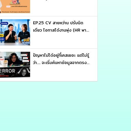
EP.25 CV สายหว่าน ปรับนิด
เดียว โอกาสได้งานพุ่ง (HR พา
คุย)
ปัญหาไม่ได้อยู่ที่เคสเยอะ แต่ไม่รู้
ว่า.... จะเริ่มค้นหาข้อมูลจากตรง
ไหน (หลักสูตร ประมวลรัษฎากร
อ่านให้คม ถกให้ขาด จับ
โครงสร้างภาษี : อาจารย์สุเทพ
พงษ์พิทักษ์)