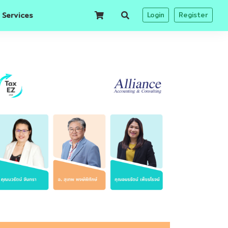
 Services
Login
Register