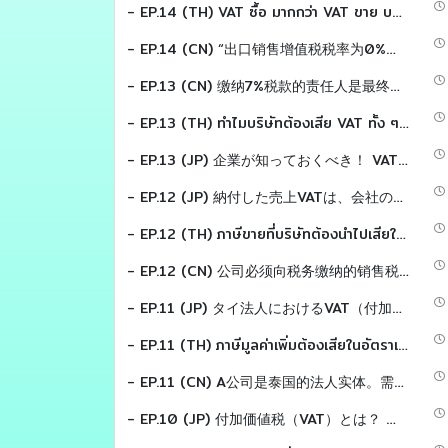
- EP.14 (TH) VAT ซื้อ มากกว่า VAT ขาย บริษัทต้องทำอย่างไร ?
- EP.14 (CN) “出口销售增值税税率为0%，但泰国境内采购增值税税率为7% → 多缴的采购税款可以退还或结转至下个月。”
- EP.13 (CN) 缴纳7%税款的责任人是最终消费者。公司购买产品并非用于消费，那么公司为什么要缴纳这笔购置税呢？
- EP.13 (TH) ทำไมบริษัทต้องเสีย VAT ทั้ง ๆ ที่ไม่ได้ซื้อสินค้ามาบริโภค?
- EP.13 (JP) 企業が知っておくべき！ VAT（付加価値税）の計算の仕組み?
- EP.12 (JP) 納付した売上VATは、会社の費用になるのでしょうか？
- EP.12 (TH) ภาษีขายที่บริษัทต้องนำไปเสียให้กรมสรรพากร เป็นเงินของบริษัทใช่หรือไม่
- EP.12 (CN) 公司必须向税务缴纳的销售税 ，这是公司的钱吗？
- EP.11 (JP) タイ法人におけるVAT（付加価値税）の区分について説明致します。
- EP.11 (TH) ภาษีมูลค่าเพิ่มต้องเสียในอัตราเท่าไร
- EP.11 (CN) A公司是泰国的法人实体。需要支付多少增值税？
- EP.10 (JP) 付加価値税（VAT）とは？ 誰が支払い、誰に納めるのか？