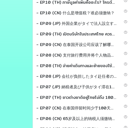
- EP.10 (TH) ภาษีมูลค่าเพิ่มคืออะไร? ใครต้องเสีย?
- EP.10 (CN) 什么是增值税？谁必须缴纳？
- EP.09 (JP) 外国企業がタイで法人設立する際に 必ず理解すべき税制とは？
- EP.09 (TH) เปิดบริษัทในประเทศไทย ควรรู้จักภาษีอะไรบ้าง?
- EP.09 (CN) 在泰国开设公司应该了解哪些税务？
- EP.08 (CN) 支付旅行费用并将个人物品从海外运入泰国。 应该算员工收入吗？
- EP.08 (TH) จ่ายค่าเดินทางเเละย้ายของใช้ส่วนตัวจากต่างประเทศเข้ามาไทย ต้องถือเป็นเงินได้พนักงานหรือไม่?
- EP.08 (JP) 会社が負担したタイ赴任者の航空券代および 引っ越し費用は個人所得税の課税対象となるのでしょうか？
- EP.07 (JP) 納税者及び子供がタイ滞在180日未満の場合、 扶養控除の適用が可能か。 Tax EZ sensei
- EP.07 (TH) ชาวต่างชาติอยู่ไทยไม่ถึง 180 วัน หักลดหย่อน คู่สมรสเเละบุตรได้หรือไม่? Tax EZ sensei
- EP.07 (CN) 在泰国停留时间少于180天的外国人 配偶和子女可以扣除吗 ？ Tax EZ LAOSHI
- EP.06 (CN) 65岁及以上的纳税人须缴纳个人所得税 有免税吗？Tax EZ LAOSHI