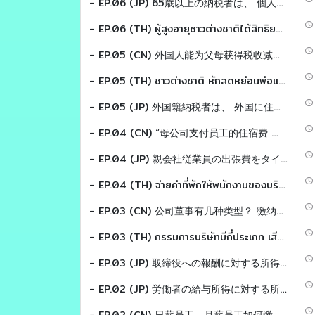
- EP.06 (JP) 65歳以上の納税者は、 個人所得税の免税恩典がある？ Tax EZ sensei
- EP.06 (TH) ผู้สูงอายุชาวต่างชาติได้สิทธิยกเว้นเงินได้ "แสนเก้า" เหมือนคนไทยหรือไม่? Tax EZ sensei
- EP.05 (CN) 外国人能为父母获得税收减免吗？Tax EZ laoshi
- EP.05 (TH) ชาวต่างชาติ หักลดหย่อนพ่อเเม่ได้หรือไม่? Tax EZ sensei
- EP.05 (JP) 外国籍納税者は、 外国に住む両親を扶養控除の対象にできる？ Tax EZ sensei
- EP.04 (CN) “母公司支付员工的住宿费 这是否属于禁止费用吗？” Tax EZ laoshi
- EP.04 (JP) 親会社従業員の出張費をタイ子会社が負担した場合の税務取扱いとは？ Tax EZ sensei
- EP.04 (TH) จ่ายค่าที่พักให้พนักงานของบริษัทเเม่ เป็นค่าใช้จ่ายต้องห้ามหรือไม่ Tax EZ sensei
- EP.03 (CN) 公司董事有几种类型？ 缴纳的税款是否不同？ Tax EZ laoshi
- EP.03 (TH) กรรมการบริษัทมีกี่ประเภท เสียภาษีแตกต่างกันหรือไม่ Tax EZ Sensei
- EP.03 (JP) 取締役への報酬に対する所得税についてお答えします。Tax EZ sensei
- EP.02 (JP) 労働者の給与所得に対する所得税についてお答えします。 Tax EZ sensei