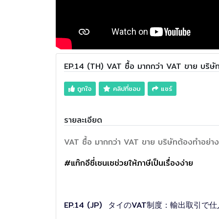
EP.14 (TH) VAT ซื้อ มากกว่า VAT ขาย บริษั
ถูกใจ
คลิปที่ชอบ
แชร์
รายละเอียด
VAT ซื้อ มากกว่า VAT ขาย บริษัทต้องทำอย่า
#แท๊กอีซี่เซนเซช่วยให้ภาษีเป็นเรื่องง่าย
EP.14 (JP) タイのVAT制度：輸出取