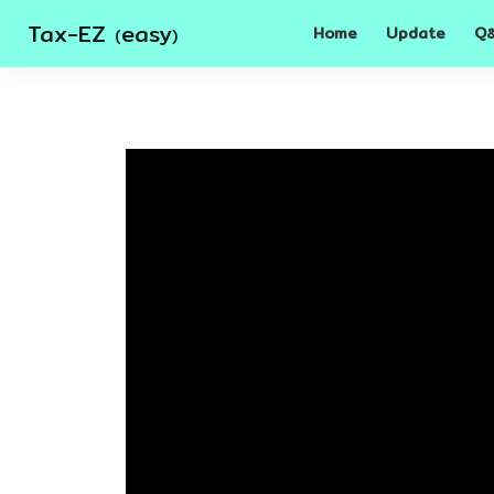
Tax-EZ
easy
Home
Update
Q
(
)