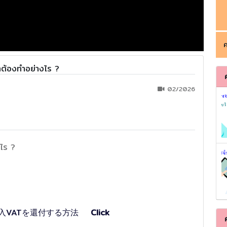
ค
ทต้องทำอย่างไร ?
02/2026
งไร ?
引で仕入VATを還付する方法
Click