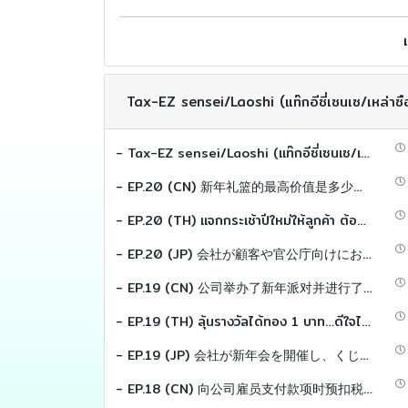
Tax-EZ sensei/Laoshi (แท๊กอีซี่เซนเซ/เหล่าซื
- Tax-EZ sensei/Laoshi (แท๊กอีซี่เซนเซ/เหล่าซือ)
- EP.20 (CN) 新年礼篮的最高价值是多少才能全额抵扣税款 ？
- EP.20 (TH) แจกกระเช้าปีใหม่ให้ลูกค้า ต้องไม่เกินกี่บาท... ถึงหักภาษีได้เต็ม ?
- EP.20 (JP) 会社が顧客や官公庁向けにお歳暮 （新年のギフトバスケット） を購入した場合、これを税務上の費用として 計上するために、金額の下限（最低いくら以上） といった規定はあるのでしょうか？
- EP.19 (CN) 公司举办了新年派对并进行了抽奖活动。一名员工赢得了价值1泰铢的黄金。这会涉及哪些税务问题 ？
- EP.19 (TH) ลุ้นรางวัลได้ทอง 1 บาท…ดีใจได้เต็มที่ หรือมีภาษีตามมา ?
- EP.19 (JP) 会社が新年会を開催し、くじ引きで従業員が「金1バーツ」を当選した場合、税務上の取扱いはどうなりますか？
- EP.18 (CN) 向公司雇员支付款项时预扣税的计算 ？