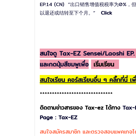
EP.14 (CN) “出口销售增值税税率为0
以退还或结转至下个月。”
Click
สนใจดู Tax-EZ Sensei/Laoshi EP. อื่
และกดปุ่มสีชมพูเพื่อ
เริ่มเรียน
สนใจเรียน คอร์สเรียนอื่น ๆ คลิ๊กที่นี่ 
******************************
ติดตามข่าวสารของ Tax-ez ได้ทาง
Tax-E
Page : Tax-EZ
สนใจสมัครสมาชิก และตรวจสอบแพคเกจได้