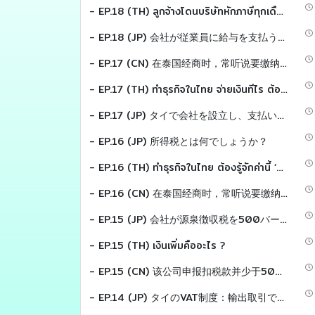
- EP.18 (TH) ลูกจ้างโดนบริษัทหักภาษีทุกเดือน เอ๊ะ !! คำนวณยังไงกันนะ ?
- EP.18 (JP) 会社が従業員に給与を支払う場合の 「源泉所得税（Personal Income Tax）」の計算方法について説明します。
- EP.17 (CN) 在泰国经商时，常听说要缴纳“所得税”。 那么，“所得税”是什么呢？
- EP.17 (TH) ทำธุรกิจในไทย จ่ายเงินทีไร ต้องหักภาษีทุกที! เคยสงสัยไหม...หักทำไม หักให้ใคร?
- EP.17 (JP) タイで会社を設立し、支払いをする際には 源泉徴収を行う必要があります では、「源泉徴収税」とは何でしょうか？
- EP.16 (JP) 所得税とは何でしょうか？
- EP.16 (TH) ทำธุรกิจในไทย ต้องรู้จักคำนี้ ‘ภาษีเงินได้’
- EP.16 (CN) 在泰国经商时，常听说要缴纳“所得税”。 那么，“所得税”是什么呢？
- EP.15 (JP) 会社が源泉徴収税を500バーツ過少納付だったため、 歳入局より不足分の税額を納付するように指摘され、 さらに「延滞税）」の支払いも要求されました。 質問：この「延滞税」とは何か。
- EP.15 (TH) เงินเพิ่มคืออะไร ?
- EP.15 (CN) 该公司申报扣税款并少于500泰铢，税务官却说少缴了税款。而且还得额外付钱。问题是，额外的钱是什么？
- EP.14 (JP) タイのVAT制度：輸出取引で仕入VATを還付する方法