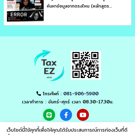
ค้นหาข้อมูลจากตรงไหน (หลักสูตร
ประมวลรัษฎากร อ่านให้คม ถกให้ขาด จับ
โครงสร้างภาษี : อาจารย์สุเทพ พงษ์พิทักษ์)
โทรศัพท์ :
081-906-5900
เวลาทำการ : จันทร์-ศุกร์ เวลา 08.30-17.30น.
เว็บไซต์นี้ใช้คุกกี้เพื่อให้คุณได้รับประสบการณ์การท่องเว็บที่ดี