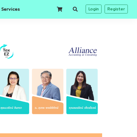
 Services
Login
Register