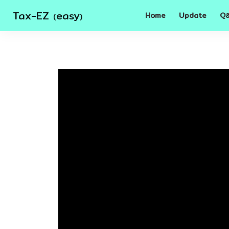
Tax-EZ
easy
Home
Update
Q
(
)