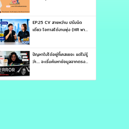
EP.25 CV สายหว่าน ปรับนิด
เดียว โอกาสได้งานพุ่ง (HR พา
คุย)
ปัญหาไม่ได้อยู่ที่เคสเยอะ แต่ไม่รู้
ว่า.... จะเริ่มค้นหาข้อมูลจากตรง
ไหน (หลักสูตร ประมวลรัษฎากร
อ่านให้คม ถกให้ขาด จับ
โครงสร้างภาษี : อาจารย์สุเทพ
พงษ์พิทักษ์)