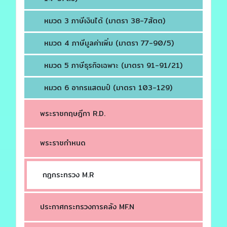
หมวด 3 ภาษีเงินได้ (มาตรา 38-7สัตต)
หมวด 4 ภาษีมูลค่าเพิ่ม (มาตรา 77-90/5)
หมวด 5 ภาษีธุรกิจเฉพาะ (มาตรา 91-91/21)
หมวด 6 อากรแสตมป์ (มาตรา 103-129)
พระราชกฤษฎีกา R.D.
พระราชกำหนด
กฎกระทรวง M.R
ประกาศกระทรวงการคลัง MF.N