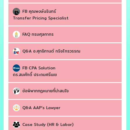
FB คุณพงษ์นรินทร์
Transfer Pricing Specialist
FAQ กรมศุลกากร
Q&A อ.ศุทธิกานต์ กริชไกรวรรณ
FB CPA Solution
ดร.สมศักดิ์ ประถมศรีเมฆ
ข้อพิพาทกฏหมายที่น่าสนใจ
Q&A AAP’s Lawyer
Case Study (HR & Labor)