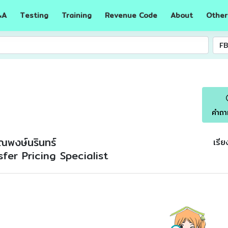
A
Testing
Training
Revenue Code
About
Other
&
คำถา
ณพงษ์นรินทร์
เรี
fer Pricing Specialist