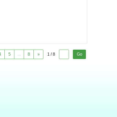
4
5
...
8
»
1 / 8