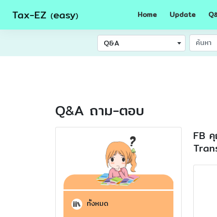
Tax-EZ
easy
Home
Update
Q
(
)
Q&A
Q
A ถาม-ตอบ
&
FB คุ
Trans
ทั้งหมด