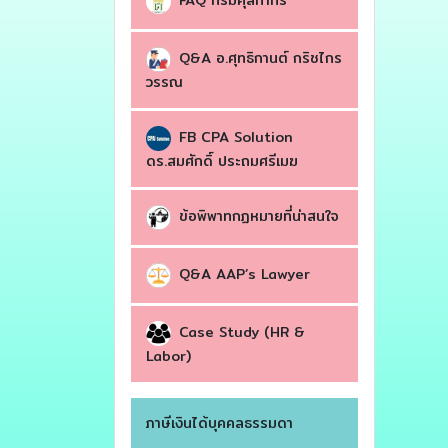
FAQ กรมศุลกากร
Q&A อ.ศุทธิกานต์ กริชไกร
วรรณ
FB CPA Solution
ดร.สมศักดิ์ ประถมศรีเมฆ
ข้อพิพาทกฏหมายที่น่าสนใจ
Q&A AAP’s Lawyer
Case Study (HR &
Labor)
ภาษีเงินได้บุคคลธรรมดา